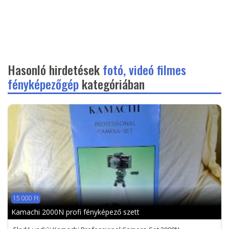
Hasonló hirdetések
fotó, videó filmes
fényképezőgép
kategóriában
15 000 Ft
Kamachi 2000N profi fényképező szett