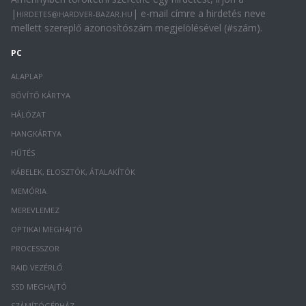
|
| e-mail címre a hirdetés neve
HIRDETES@HARDVER-BAZAR.HU
mellett szereplő azonosítószám megjelölésével (#szám).
PC
ALAPLAP
BŐVÍTŐ KÁRTYA
HÁLÓZAT
HANGKÁRTYA
HŰTÉS
KÁBELEK, ELOSZTÓK, ÁTALAKÍTÓK
MEMÓRIA
MEREVLEMEZ
OPTIKAI MEGHAJTÓ
PROCESSZOR
RAID VEZÉRLŐ
SSD MEGHAJTÓ
SZÁMÍTÓGÉPHÁZ