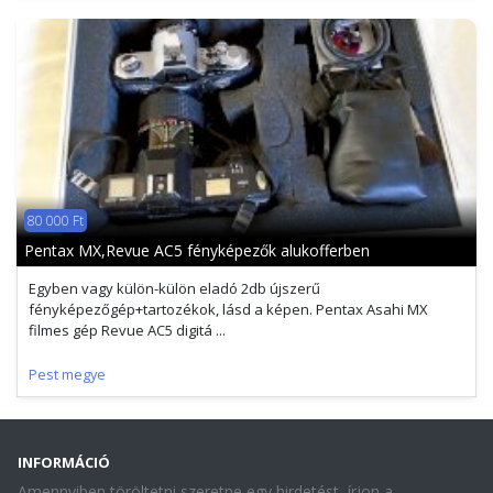
80 000 Ft
Pentax MX,Revue AC5 fényképezők alukofferben
Egyben vagy külön-külön eladó 2db újszerű
fényképezőgép+tartozékok, lásd a képen. Pentax Asahi MX
filmes gép Revue AC5 digitá ...
Pest megye
INFORMÁCIÓ
Amennyiben töröltetni szeretne egy hirdetést, írjon a