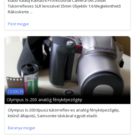
Eladó vadiúj Kamachi Professional Camera-Set 2000N
Tükörreflexes SLR lencsével 35mm Objektív 1:6 Megtekinthető
Rákoskerte ...
Pest megye
15 000 Ft
Olympus Is-200 analóg fényképezőgép
Olympus Is-200 típusú tükörreflex-es analóg fényképezőgép,
kitűnő állapotú, Samsonite táskával együtt eladó.
Baranya megye