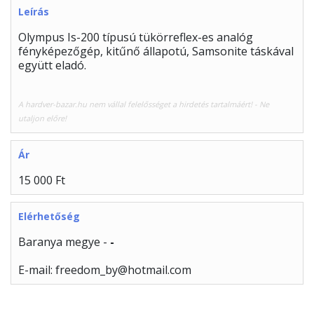
Leírás
Olympus Is-200 típusú tükörreflex-es analóg
fényképezőgép, kitűnő állapotú, Samsonite táskával
együtt eladó.
A hardver-bazar.hu nem vállal felelősséget a hirdetés tartalmáért! - Ne
utaljon előre!
Ár
15 000 Ft
Elérhetőség
Baranya megye -
-
E-mail: freedom_by@hotmail.com