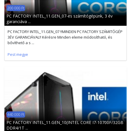
200 000 Ft
PC FACTORY INTEL_11.GEN_07-es számítógépünk, 3 év
garanciáva ...
PC FACTORY INTEL_11.GEN_07 !!MINDEN PC FACTORY SZÁMITÓGÉP
3ÉV GARANCIÁVAL!! Kérésre Minden eleme módosítható, és
bővíthető a s ...
Pest megye
440 000 Ft
PC FACTORY INTEL_11.GEN_10(INTEL CORE I7-10700F/32GB
DDR4/1T ...