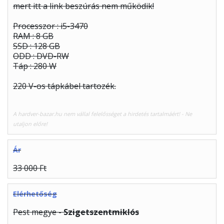
mert itt a link beszúrás nem működik!
Processzor : i5-3470
RAM : 8 GB
SSD : 128 GB
ODD : DVD-RW
Táp : 280 W
220 V-os tápkábel tartozék.
A hardver-bazar.hu nem vállal felelősséget a hirdetés tartalmáért! - Ne
utaljon előre!
Ár
33 000 Ft
Elérhetőség
Pest megye -
Szigetszentmiklós