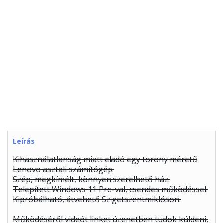
Leírás
Kihasználatlanság miatt eladó egy torony méretű
Lenovo asztali számítógép.
Szép, megkímélt, könnyen szerelhető ház.
Telepített Windows 11 Pro-val, csendes működéssel.
Kipróbálható, átvehető Szigetszentmiklóson.
Működéséről videót linket üzenetben tudok küldeni,