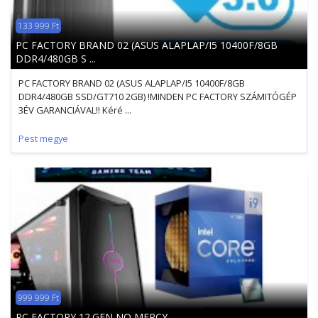
133 999 Ft
PC FACTORY BRAND 02 (ASUS ALAPLAP/I5 10400F/8GB
DDR4/480GB S ...
PC FACTORY BRAND 02 (ASUS ALAPLAP/I5 10400F/8GB
DDR4/480GB SSD/GT710 2GB) !MINDEN PC FACTORY SZÁMITÓGÉP
3ÉV GARANCIÁVAL!! Kéré ...
Pest megye
999 999 Ft
PC FACTORY 12.GEN NO MERCY