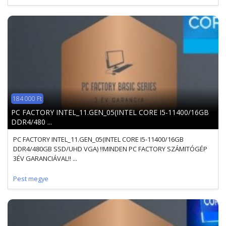
184 000 Ft
PC FACTORY INTEL_11.GEN_05(INTEL CORE I5-11400/16GB
DDR4/480 ...
PC FACTORY INTEL_11.GEN_05(INTEL CORE I5-11400/16GB
DDR4/480GB SSD/UHD VGA) !!MINDEN PC FACTORY SZÁMITÓGÉP
3ÉV GARANCIÁVAL!! ...
Pest megye