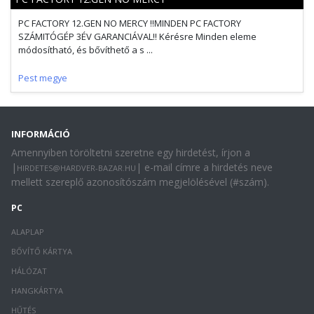
PC FACTORY 12.GEN NO MERCY !!MINDEN PC FACTORY
SZÁMITÓGÉP 3ÉV GARANCIÁVAL!! Kérésre Minden eleme
módosítható, és bővíthető a s ...
Pest megye
INFORMÁCIÓ
Amennyiben töröltetni szeretne egy hirdetést, írjon a
|
| e-mail címre a hirdetés neve
HIRDETES@HARDVER-BAZAR.HU
mellett szereplő azonosítószám megjelölésével (#szám).
PC
ALAPLAP
BŐVÍTŐ KÁRTYA
HÁLÓZAT
HANGKÁRTYA
HŰTÉS