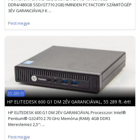
DDR4/480GB SSD/GT710 2GB) !!MINDEN PC FACTORY SZÁMITÓGÉP
3ÉV GARANCIÁVAL!! K ...
Pest megye
55 289 Ft
HP ELITEDESK 600 G1 DM 2ÉV GARANCIÁVAL, 55 289 ft.-ért!
HP ELITEDESK 600 G1 DM 2ÉV GARANCIÁVAL Processzor: Intel®
Pentium® G324T0 2.70 GHz Memória (RAM): 4GB DDR3
Merevlemez 2,5": ...
Pest megye