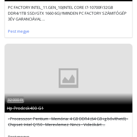
PC FACTORY INTEL_11.GEN_10(INTEL CORE I7-10700F/32GB
DDR4/1TB SSD/GTX 1660 6G) !!MINDEN PC FACTORY SZÁMITÓGÉP
3ÉV GARANCIÁVAL ...
Pest megye
32 000 Ft
Hp Prodesk400 G1
- Processzor: Pentium - Memória: 4 GB DDR4 (64 GB-ig bővíthető) -
Chipset: Intel Q150 - Merevlemez: Nincs - Videókárt ...
Pest megye