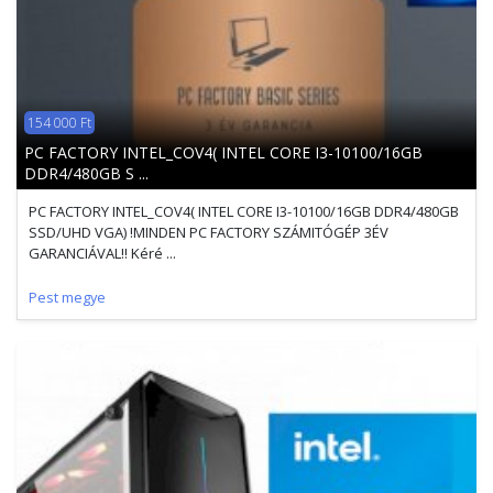
154 000 Ft
PC FACTORY INTEL_COV4( INTEL CORE I3-10100/16GB
DDR4/480GB S ...
PC FACTORY INTEL_COV4( INTEL CORE I3-10100/16GB DDR4/480GB
SSD/UHD VGA) !MINDEN PC FACTORY SZÁMITÓGÉP 3ÉV
GARANCIÁVAL!! Kéré ...
Pest megye