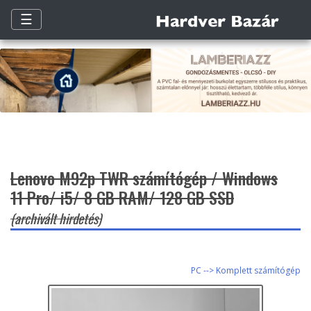
☰
Lenovo M92p TWR számítógép / Windows
11 Pro/ i5/ 8 GB RAM/ 128 GB SSD
(archivált hirdetés)
PC --> Komplett számítógép