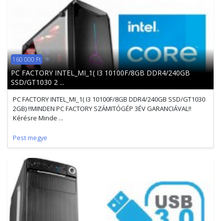
160 000 Ft
PC FACTORY INTEL_MI_1( I3 10100F/8GB DDR4/240GB
SSD/GT1030 2 ...
PC FACTORY INTEL_MI_1( I3 10100F/8GB DDR4/240GB SSD/GT1030
2GB) !!MINDEN PC FACTORY SZÁMITÓGÉP 3ÉV GARANCIÁVAL!!
Kérésre Minde ...
Pest megye