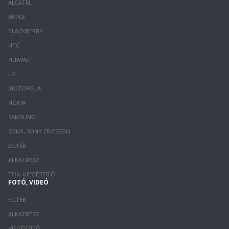
ALCATEL
APPLE
BLACKBERRY
HTC
HUAWEI
LG
MOTOROLA
NOKIA
SAMSUNG
SONY, SONY ERICSSON
EGYÉB
ALKATRÉSZ
TOK, KIEGÉSZÍTŐ
FOTÓ, VIDEÓ
EGYÉB
ALKATRÉSZ
KIEGÉSZÍTŐ