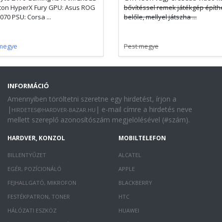
ton HyperX Fury GPU: Asus ROG
bővítéssel remek játékgép építh
070 PSU: Corsa ...
belőle, mellyel játszha ...
megye
Pest megye
INFORMÁCIÓ
Amennyiben töröltetni szeretne egy hirdetést, írjon a
|
| e-mail címre a hirdetés neve
HIRDETES@HARDVER-BAZAR.HU
mellett szereplő azonosítószám megjelölésével (#szám).
HARDVER, KONZOL
MOBILTELEFON
BILLENTYŰZET
ALCATEL
EGÉR, POZÍCIONÁLÓ
APPLE
FEJHALLGATÓ, MIKROFON
BLACKBERRY
FESTÉKPATRON, TONER
HTC
HÁLÓZATI ESZKÖZ
HUAWEI