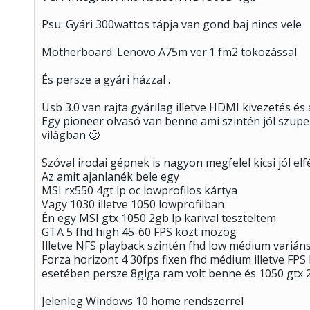
Psu: Gyári 300wattos tápja van gond baj nincs vele
Motherboard: Lenovo A75m ver.1 fm2 tokozással
És persze a gyári házzal .
Usb 3.0 van rajta gyárilag illetve HDMI kivezetés és
Egy pioneer olvasó van benne ami szintén jól szupe
világban 🙂
Szóval irodai gépnek is nagyon megfelel kicsi jól elf
Az amit ajanlanék bele egy
MSI rx550 4gt lp oc lowprofilos kártya
Vagy 1030 illetve 1050 lowprofilban
Én egy MSI gtx 1050 2gb lp karival teszteltem
GTA 5 fhd high 45-60 FPS közt mozog
Illetve NFS playback szintén fhd low médium varián
Forza horizont 4 30fps fixen fhd médium illetve FPS
esetében persze 8giga ram volt benne és 1050 gtx 2
Jelenleg Windows 10 home rendszerrel