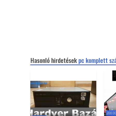
Hasonló hirdetések
pc komplett sz
200 00