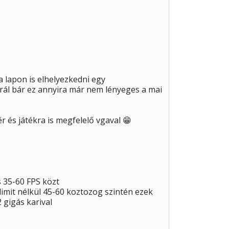
 a lapon is elhelyezkedni egy
rál bár ez annyira már nem lényeges a mai
ér és játékra is megfelelő vgaval 😁
s 35-60 FPS közt
 limit nélkül 45-60 koztozog szintén ezek
 gigás karival