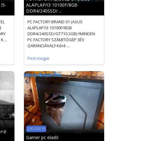
I5-
ALAPLAP/I3 10100F/8GB
DDR4/240SSD/ ...
TEL
PC FACTORY BRAND 01 (ASUS
B
ALAPLAP/I3 10100F/8GB
ORY
DDR4/240SSD/GT710 2GB) !!MINDEN
 ...
PC FACTORY SZÁMITÓGÉP 3ÉV
GARANCIÁVAL!! Kéré ...
Pest megye
230 000 Ft
/ 2
Gamer pc eladó