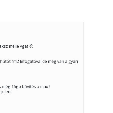
raksz mellé vgat 🙃
hűtőt fm2 lefogatóval de még van a gyári
 még 16gb bővítés a max !
 jelent