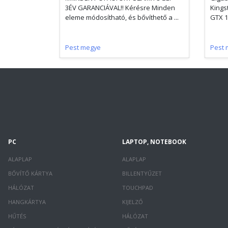
3ÉV GARANCIÁVAL!! Kérésre Minden
Kings
eleme módosítható, és bővíthető a ...
GTX 1
Pest megye
Pest 
PC
LAPTOP, NOTEBOOK
ALAPLAP
ALAPLAP
BŐVÍTŐ KÁRTYA
BILLENTYŰZET
HÁLÓZAT
TOUCHPAD
HANGKÁRTYA
KIJELZŐ
HŰTÉS
HÁLÓZAT