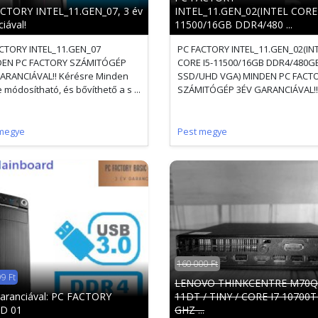
CTORY INTEL_11.GEN_07, 3 év
INTEL_11.GEN_02(INTEL CORE 
iával!
11500/16GB DDR4/480 ...
CTORY INTEL_11.GEN_07
PC FACTORY INTEL_11.GEN_02(IN
NDEN PC FACTORY SZÁMITÓGÉP
CORE I5-11500/16GB DDR4/480G
ARANCIÁVAL!! Kérésre Minden
SSD/UHD VGA) MINDEN PC FACT
 módosítható, és bővíthető a s ...
SZÁMITÓGÉP 3ÉV GARANCIÁVAL!! K
megye
Pest megye
160 000 Ft
9 Ft
LENOVO THINKCENTRE M70Q
garanciával: PC FACTORY
11DT / TINY / CORE I7 10700T 
D 01
GHZ ...