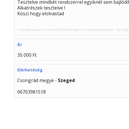
Tesztelve mindkét rendszerrel egyiknél sem bajlódi
Alkatrészek tesztelve !
Köszi hogy elolvastad
A hardver-bazar.hu nem vállal felelősséget a hirdetés tartalmáért! - Ne utalj
Ár
35 000 Ft
Elérhetőség
Csongrád megye -
Szeged
06703981518