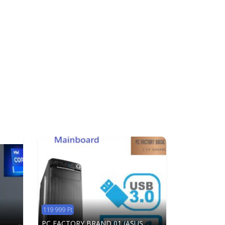
119 999 Ft
PC FACTORY BRAND 01 (ASUS