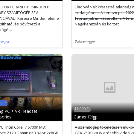
CTORY BRAND 01 !MINDEN PC
Eladóvá vált kihasználatlanság m
ORY SZÁMITÓGÉP 3ÉV
irodai gépem. A Lenovo pc-t 2022
CIÁVAL!! Kérésre Minden eleme
februárjában vásároltam. A ter
ítható, és bővíthető a
Nagykanizsán és körzet ...
ógé ...
megye
Zala megye
0 Ft
11 000 Ft
g PC + VR Headset +
sories
Gamer félgp
PU: Intel Core i7 6700K MB:
A számítógép tökéletesen működ
yte Z170 Gaming K3 RAM: 2x8GB
GTX-750Ti vagy erősebb videó k