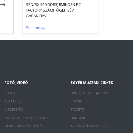
ető
SSD/RX 550 DDR5) !!MINDEN PC
FACTORY SZÁMITÓGÉP 3ÉV
GARANCIÁV ...
Pest megye
FOTÓ, VIDEÓ
EGYÉB MŰSZAKI CIKKEK
EGYÉB
DVD, BLURAY LEJÁTSZÓ
ALKATRÉSZ
EGYÉB
KIEGÉSZÍTŐ
ERŐSÍTŐ
DIGITÁLIS FÉNYKÉPEZŐGÉP
HANGFAL
FILMES FÉNYKÉPEZŐGÉP
AUTÓS MŰSZAKI CIKKEK