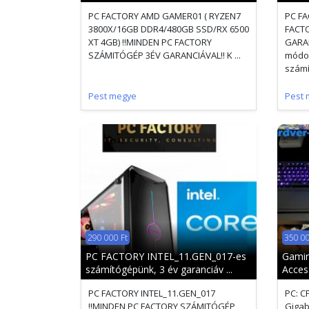
PC FACTORY AMD GAMER01 ( RYZEN7
PC FA
3800X/16GB DDR4/480GB SSD/RX 6500
FACT
XT 4GB) !!MINDEN PC FACTORY
GARAN
SZÁMITÓGÉP 3ÉV GARANCIÁVAL!! K ...
módos
számít
Pest megye
Pest 
290 000 Ft
350 00
PC FACTORY INTEL_11.GEN_017-es
Gamin
számítógépünk, 3 év garanciáv ...
Acces
PC FACTORY INTEL_11.GEN_017
PC: C
!!MINDEN PC FACTORY SZÁMITÓGÉP
Gigab