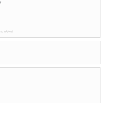
k
on előre!