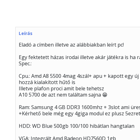
Leírás
Eladó a címben illetve az alábbiakban leírt pc!
Egy fektetett házas irodai illetve akár játékra is ha 
Spec.:
Cpu.: Amd A8 5500 4mag 4szál+ apu + kapott egy új 
hozzá kialakított hűtő is
Illetve plafon proci amit bele tehetsz
A10 5700 de azt nem találtam sajna 😁
Ram: Samsung 4 GB DDR3 1600mhz + 3slot ami üres
+Kérhető bele még egy 4giga modul ez plusz 5ezret
HDD: WD Blue 500gb 100/100 hibátlan hangtalan
VGA: Integrált Amd Radeon HD7560D 1gb