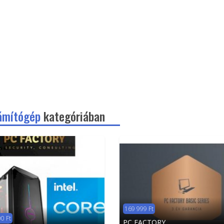
ámítógép
kategóriában
169 999 Ft
0 Ft
PC FACTORY