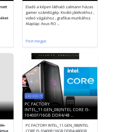
iatt
Eladó a képen látható zalmann házas
gamer számítógép. Kiváló játékokhoz ,
méket
videó vágáshoz , grafikai munkához.
Alaplap: Asus RO ...
Pest megye
243 000 Ft
PC FACTORY
INTEL_11.GEN_08(INTEL CORE I5-
10400F/16GB DDR4/48 ...
ik.
PC FACTORY INTEL_11.GEN_08(INTEL
ártya
CORE I5-10400F/16GB DDR4/480GB