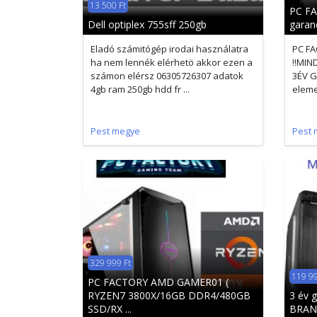
13 500 Ft
PC FA
Dell optiplex 755sff 250gb
garanc
Eladó számitógép irodai használatra
PC FA
ha nem lennék elérhetö akkor ezen a
!!MI
számon elérsz 06305726307 adatok
3ÉV G
4gb ram 250gb hdd fr ...
eleme
Pest megye
Pest 
329 999 Ft
119 99
PC FACTORY AMD GAMER01 (
RYZEN7 3800X/16GB DDR4/480GB
3 év 
SSD/RX ...
BRAN