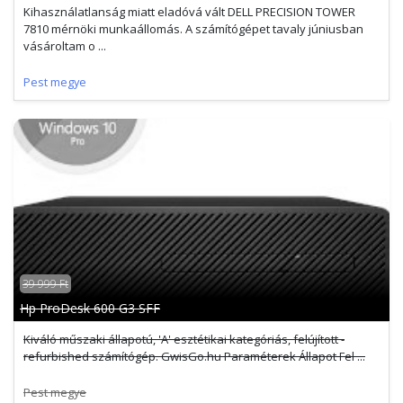
Kihasználatlanság miatt eladóvá vált DELL PRECISION TOWER
7810 mérnöki munkaállomás. A számítógépet tavaly júniusban
vásároltam o ...
Pest megye
39 999 Ft
Hp ProDesk 600 G3 SFF
Kiváló műszaki állapotú, 'A' esztétikai kategóriás, felújított -
refurbished számítógép. GwisGo.hu Paraméterek Állapot Fel ...
Pest megye