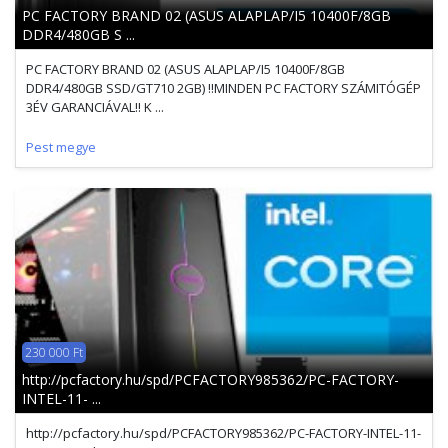
PC FACTORY BRAND 02 (ASUS ALAPLAP/I5 10400F/8GB
DDR4/480GB S ...
PC FACTORY BRAND 02 (ASUS ALAPLAP/I5 10400F/8GB
DDR4/480GB SSD/GT710 2GB) !!MINDEN PC FACTORY SZÁMITÓGÉP
3ÉV GARANCIÁVAL!! K ...
Pest megye
230 000 Ft
http://pcfactory.hu/spd/PCFACTORY985362/PC-FACTORY-
INTEL-11- ...
http://pcfactory.hu/spd/PCFACTORY985362/PC-FACTORY-INTEL-11-