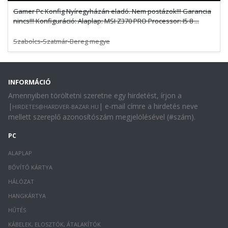
Gamer Pc Konfig Nyíregyházán eladó. Nem postázok!!! Garancia
nincs!!! Konfiguráció: Alaplap: MSI Z370 PRO Processor: I5 8 ...
Szabolcs-Szatmár-Bereg megye
INFORMÁCIÓ
Amennyiben töröltetni szeretne egy hirdetést, írjon a
|
| e-mail címre a hirdetés neve
HIRDETES@HARDVER-BAZAR.HU
mellett szereplő azonosítószám megjelölésével (#szám).
PC
ALAPLAP
BŐVÍTŐ KÁRTYA
HÁLÓZAT
HANGKÁRTYA
HŰTÉS
KÁBELEK, ELOSZTÓK, ÁTALAKÍTÓK