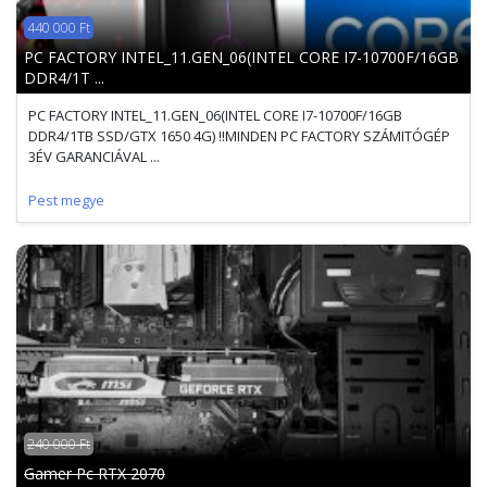
440 000 Ft
PC FACTORY INTEL_11.GEN_06(INTEL CORE I7-10700F/16GB
DDR4/1T ...
PC FACTORY INTEL_11.GEN_06(INTEL CORE I7-10700F/16GB
DDR4/1TB SSD/GTX 1650 4G) !!MINDEN PC FACTORY SZÁMITÓGÉP
3ÉV GARANCIÁVAL ...
Pest megye
240 000 Ft
Gamer Pc RTX 2070