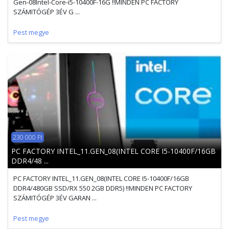
Gen-08Intel-Core-i5-10400F-16G !!MINDEN PC FACTORY
SZÁMITÓGÉP 3ÉV G ...
Pest megye
230 000 Ft
PC FACTORY INTEL_11.GEN_08(INTEL CORE I5-10400F/16GB
DDR4/48 ...
PC FACTORY INTEL_11.GEN_08(INTEL CORE I5-10400F/16GB
DDR4/480GB SSD/RX 550 2GB DDR5) !!MINDEN PC FACTORY
SZÁMITÓGÉP 3ÉV GARAN ...
Pest megye