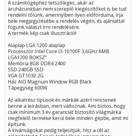
A számítógéphez tetszőleges, akár az
áruházunkban nem szereplő kiegészítőket is be tud
rendelni tőlünk, amennyiben ilyen előfordulna, írja
bele megjegyzésébe a rendelés végén, és ajánlattal
fogunk választ írni rendelésére.
A termék kép csak illusztráció!
Alaplap LGA 1200 alaplap
Processzor Intel Core i3-10100F 3,6GHz 6MB
LGA1200 BOKSZ"
Memória 8GB DDR4 2400
SSD 240GB SSD
VGA GT1030 2G
Ház AIO Magnum Window RGB Black
Tápegység 600W
Az alkatrész típusok és márkák azért nincsenek
benne a leírásban, mert változnak. Ami biztos, hogy
csak minimum 3 év garanciát biztosító világmárka
megfelelő terméke kerül bele minden gépbe, amit mi
építünk.
A kívánságokat pedig teljesítjük, hisz a cél az