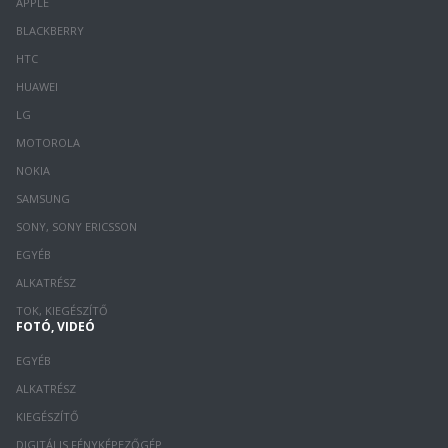
APPLE
BLACKBERRY
HTC
HUAWEI
LG
MOTOROLA
NOKIA
SAMSUNG
SONY, SONY ERICSSON
EGYÉB
ALKATRÉSZ
TOK, KIEGÉSZÍTŐ
FOTÓ, VIDEÓ
EGYÉB
ALKATRÉSZ
KIEGÉSZÍTŐ
DIGITÁLIS FÉNYKÉPEZŐGÉP