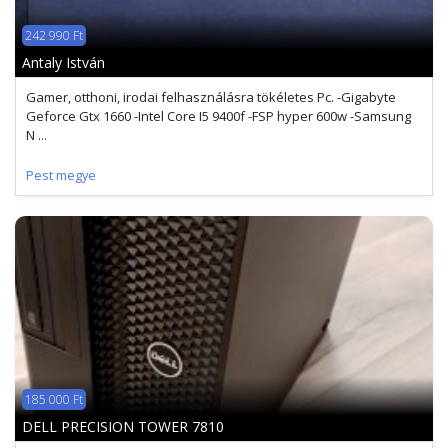
242 990 Ft
Antaly István
Gamer, otthoni, irodai felhasználásra tökéletes Pc. -Gigabyte
Geforce Gtx 1660 -Intel Core I5 9400f -FSP hyper 600w -Samsung
N ...
Pest megye
185 000 Ft
DELL PRECISION TOWER 7810