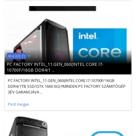
494 000 Ft
PC FACTORY INTEL_11.GEN_060(INTEL CORE I7-
10700F/16GB DDR4/1 ...
PC FACTORY INTEL_11.GEN_060(INTEL CORE I7-10700F/16GB
DDR4/1TB SSD/GTX 1660 6G) !!MINDEN PC FACTORY SZÁMITÓGÉP
3ÉV GARANCIÁVA ...
Pest megye