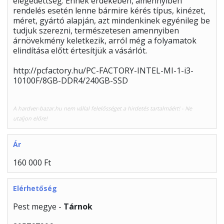
elégedettség. Ennek érdekében, amennyiben
rendelés esetén lenne bármire kérés típus, kinézet,
méret, gyártó alapján, azt mindenkinek egyénileg be
tudjuk szerezni, természetesen amennyiben
árnövekmény keletkezik, arról még a folyamatok
elindítása előtt értesítjük a vásárlót.
http://pcfactory.hu/PC-FACTORY-INTEL-MI-1-i3-
10100F/8GB-DDR4/240GB-SSD
A hardver-bazar.hu nem vállal felelősséget a hirdetés tartalmáért! - Ne
utaljon előre!
Ár
160 000 Ft
Elérhetőség
Pest megye -
Tárnok