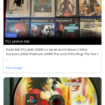
2 000 Ft
PS2 játékok 8db
Eladó 8db PS2 játék 2000Ft-os darab áron! Hitman 2 Silent
Assassin (2003) /Platinum/ 2000Ft The Lord of the Rings The Two T
...
Pest megye