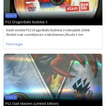
4 000 Ft
PS2 DragonBallz Budokai 3
Eladó eredeti PS2 DragonBallz Budokai 3 videojáték (2004)
Átvétel csak személyesen a lakcímemen,Óbuda 3. ker.
Pest megye
3 000 Ft
PS2 Duel Masters (Limited Edition)