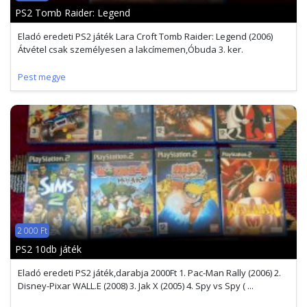
PS2 Tomb Raider: Legend
Eladó eredeti PS2 játék Lara Croft Tomb Raider: Legend (2006)
Átvétel csak személyesen a lakcímemen,Óbuda 3. ker.
Pest megye
2 000 Ft
PS2 10db játék
Eladó eredeti PS2 játék,darabja 2000Ft 1. Pac-Man Rally (2006) 2.
Disney-Pixar WALL.E (2008) 3. Jak X (2005) 4. Spy vs Spy ( ...