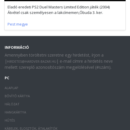
Eladó eredeti PS2 Duel Masters Limited Edition játék (2004)
Átvétel csak személyesen a lakcímemen,Óbuda 3. ker.
Pest megye
INFORMÁCIÓ
Amennyiben töröltetni szeretne egy hirdetést, írjon a
|
| e-mail címre a hirdetés neve
HIRDETES@HARDVER-BAZAR.HU
mellett szereplő azonosítószám megjelölésével (#szám).
PC
ALAPLAP
BŐVÍTŐ KÁRTYA
HÁLÓZAT
HANGKÁRTYA
HŰTÉS
KÁBELEK, ELOSZTÓK, ÁTALAKÍTÓK