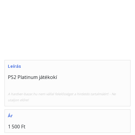
Leírás
PS2 Platinum játékokí
A hardver-bazar.hu nem vállal felelősséget a hirdetés tartalmáért! - Ne
utaljon előre!
Ár
1 500 Ft