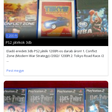
1 200 Ft
PS2 játékok 3db
Eladó eredeti 3db PS2 játék 1200Ft-os darab áron! 1. Conflict
Zone (Modern War Strategy) /2002/ 1200Ft 2. Tokyo Road Race /2
...
Pest megye