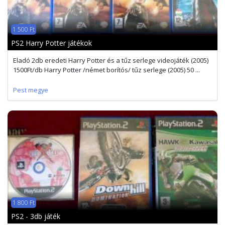
1 500 Ft
PS2 Harry Potter játékok
Eladó 2db eredeti Harry Potter és a tűz serlege videojáték (2005)
1500Ft/db Harry Potter /német borítós/ tűz serlege (2005) 50 ...
Pest megye
1 800 Ft
PS2 - 3db játék