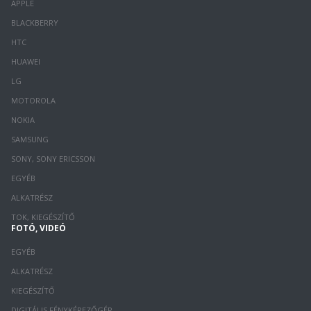
APPLE
BLACKBERRY
HTC
HUAWEI
LG
MOTOROLA
NOKIA
SAMSUNG
SONY, SONY ERICSSON
EGYÉB
ALKATRÉSZ
TOK, KIEGÉSZÍTŐ
FOTÓ, VIDEÓ
EGYÉB
ALKATRÉSZ
KIEGÉSZÍTŐ
DIGITÁLIS FÉNYKÉPEZŐGÉP