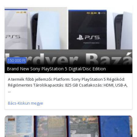
150 000 Ft
Brand New Sony PlayStation 5 Digital/Disc Edition
A termék főbb jellemzői: Platform: Sony PlayStation 5 Régiókód:
Régiómentes Tárolókapacitás: 825 GB Csatlakozás: HDMI, USB-A,
...
Bács-Kiskun megye