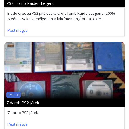
PS2 Tomb Raider: Legend
Eladó eredeti PS2 játék Lara Croft Tomb Raider: Legend (2006)
Átvétel csak személyesen a lakcímemen,Óbuda 3. ker.
Pest megye
1 500 Ft
7 darab PS2 játék
7 darab PS2 játék
Pest megye