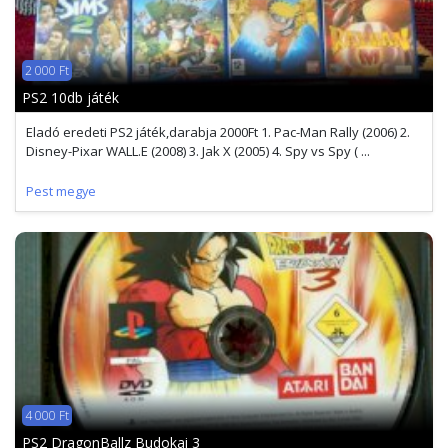
2 000 Ft
PS2 10db játék
Eladó eredeti PS2 játék,darabja 2000Ft 1. Pac-Man Rally (2006) 2.
Disney-Pixar WALL.E (2008) 3. Jak X (2005) 4. Spy vs Spy ( ...
Pest megye
4 000 Ft
PS2 DragonBallz Budokai 3