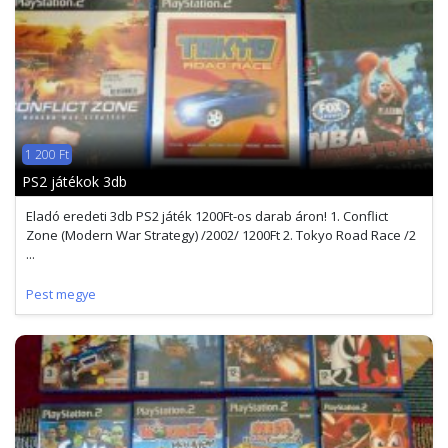
1 200 Ft
PS2 játékok 3db
Eladó eredeti 3db PS2 játék 1200Ft-os darab áron! 1. Conflict
Zone (Modern War Strategy) /2002/ 1200Ft 2. Tokyo Road Race /2
...
Pest megye