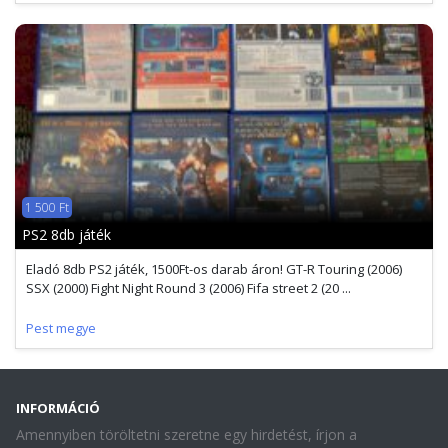
1 500 Ft
PS2 8db játék
Eladó 8db PS2 játék, 1500Ft-os darab áron! GT-R Touring (2006)
SSX (2000) Fight Night Round 3 (2006) Fifa street 2 (20 ...
Pest megye
INFORMÁCIÓ
Amennyiben töröltetni szeretne egy hirdetést, írjon a