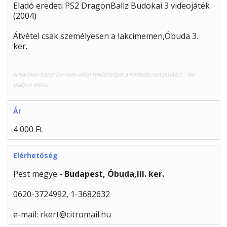
Eladó eredeti PS2 DragonBallz Budokai 3 videojáték
(2004)
Átvétel csak személyesen a lakcímemen,Óbuda 3.
ker.
A hardver-bazar.hu nem vállal felelősséget a hirdetés tartalmáért! - Ne
utaljon előre!
Ár
4 000 Ft
Elérhetőség
Pest megye -
Budapest, Óbuda,III. ker.
0620-3724992, 1-3682632
e-mail: rkert@citromail.hu