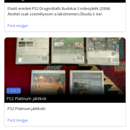
Eladó eredeti PS2 DragonBallz Budokai 3 videojáték (2004)
Átvétel csak személyesen a lakcímemen,Óbuda 3. ker.
Pest megye
1 500 Ft
PS2 Platinum játékok
PS2 Platinum játékokí
Pest megye