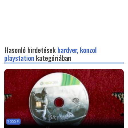
Hasonló hirdetések
hardver, konzol
playstation
kategóriában
3 000 Ft