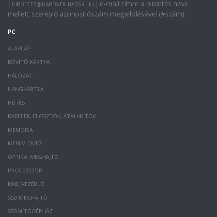
|
| e-mail címre a hirdetés neve
HIRDETES@HARDVER-BAZAR.HU
mellett szereplő azonosítószám megjelölésével (#szám).
PC
ALAPLAP
BŐVÍTŐ KÁRTYA
HÁLÓZAT
HANGKÁRTYA
HŰTÉS
KÁBELEK, ELOSZTÓK, ÁTALAKÍTÓK
MEMÓRIA
MEREVLEMEZ
OPTIKAI MEGHAJTÓ
PROCESSZOR
RAID VEZÉRLŐ
SSD MEGHAJTÓ
SZÁMÍTÓGÉPHÁZ