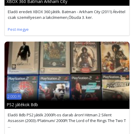
XBOX 360 Batman Arkham City
Eladó eredeti XBOX 360 játék. Batman - Arkham City (2011) Átvétel
csak személyesen a lakcímemen,Óbuda 3. ker.
Pest megye
2 000 Ft
PS2 játékok 8db
Eladó 8db PS2 játék 2000Ft-os darab áron! Hitman 2 Silent
Assassin (2003) /Platinum/ 2000Ft The Lord of the Rings The Two T
...