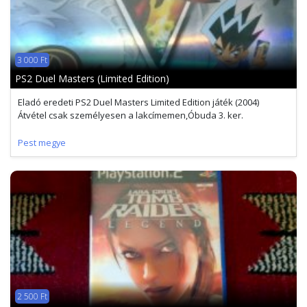
3 000 Ft
PS2 Duel Masters (Limited Edition)
Eladó eredeti PS2 Duel Masters Limited Edition játék (2004)
Átvétel csak személyesen a lakcímemen,Óbuda 3. ker.
Pest megye
2 500 Ft