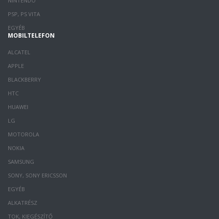
NINTENDO
PSP, PS VITA
EGYÉB
MOBILTELEFON
ALCATEL
APPLE
BLACKBERRY
HTC
HUAWEI
LG
MOTOROLA
NOKIA
SAMSUNG
SONY, SONY ERICSSON
EGYÉB
ALKATRÉSZ
TOK, KIEGÉSZÍTŐ