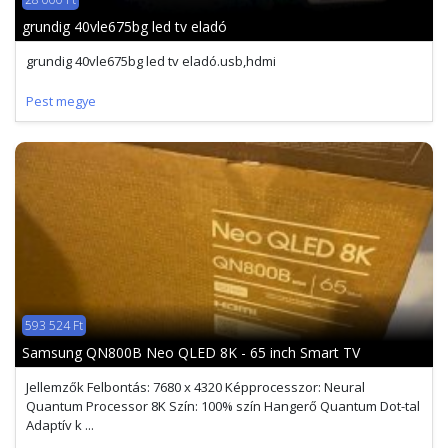
grundig 40vle675bg led tv eladó
grundig 40vle675bg led tv eladó.usb,hdmi
Pest megye
593 524 Ft
Samsung QN800B Neo QLED 8K - 65 inch Smart TV
Jellemzők Felbontás: 7680 x 4320 Képprocesszor: Neural
Quantum Processor 8K Szín: 100% szín Hangerő Quantum Dot-tal
Adaptív k ...