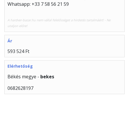
Whatsapp: +33 7 58 56 21 59
A hardver-bazar.hu nem vállal felelősséget a hirdetés tartalmáért! - Ne
utaljon előre!
Ár
593 524 Ft
Elérhetőség
Békés megye -
bekes
0682628197