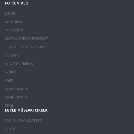
FOTÓ, VIDEÓ
EGYÉB
ALKATRÉSZ
KIEGÉSZÍTŐ
DIGITÁLIS FÉNYKÉPEZŐGÉP
FILMES FÉNYKÉPEZŐGÉP
OBJEKTÍV
ÁLLVÁNY, TRIPOD
SZŰRŐ
VAKU
VIDEÓKAMERA
AKCIÓKAMERA
DRÓN
EGYÉB MŰSZAKI CIKKEK
DVD, BLURAY LEJÁTSZÓ
EGYÉB