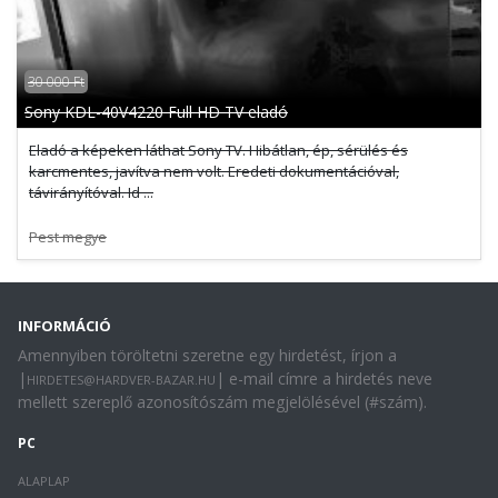
30 000 Ft
Sony KDL-40V4220 Full HD TV eladó
Eladó a képeken láthat Sony TV. Hibátlan, ép, sérülés és
karcmentes, javítva nem volt. Eredeti dokumentációval,
távirányítóval. Id ...
Pest megye
INFORMÁCIÓ
Amennyiben töröltetni szeretne egy hirdetést, írjon a
|
| e-mail címre a hirdetés neve
HIRDETES@HARDVER-BAZAR.HU
mellett szereplő azonosítószám megjelölésével (#szám).
PC
ALAPLAP