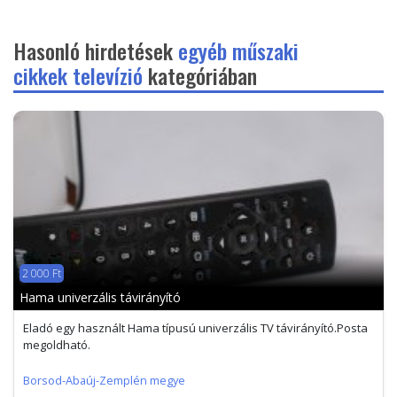
Hasonló hirdetések
egyéb műszaki
cikkek televízió
kategóriában
2 000 Ft
Hama univerzális távirányító
Eladó egy használt Hama típusú univerzális TV távirányító.Posta
megoldható.
Borsod-Abaúj-Zemplén megye