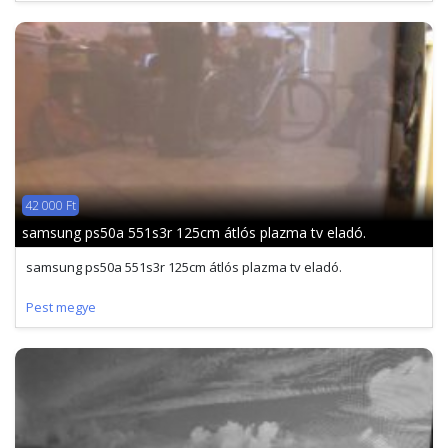
42 000 Ft
samsung ps50a 551s3r 125cm átlós plazma tv eladó.
samsung ps50a 551s3r 125cm átlós plazma tv eladó.
Pest megye