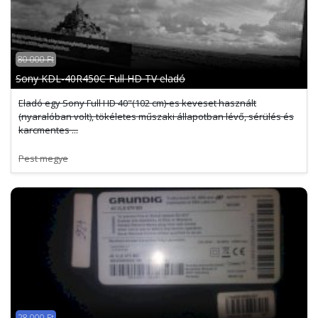
80 000 Ft
Sony KDL-40R450C Full HD TV eladó
Eladó egy Sony Full HD 40"(102 cm)-es keveset használt
(nyaralóban volt), tökéletes műszaki állapotban lévő, sérülés és
karcmentes ...
Pest megye
28 000 Ft