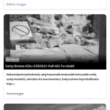
Békés megye
80 000 Ft
Sony Bravia KDL-37EX521 Full HD Tv eladó
Ritka képernyőméretű, alig használt (második készülék volt),
szép kivitelű, sérülés és karcmentes, helyszínen kipróbálható.
Kép ...
Pest megye