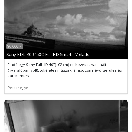
80 000 Ft
Sony KDL-40R450C Full HD Smart TV eladó
Eladó egy Sony Full HD 40"(102 cm)-es keveset használt
(nyaralóban volt), tökéletes műszaki állapotban lévő, sérülés és
karcmentes ...
Pest megye