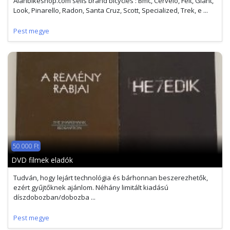
Alanbikeshop.com sells brand bicycles : Bmc, Cervelo, Felt, Giant,
Look, Pinarello, Radon, Santa Cruz, Scott, Specialized, Trek, e ...
Pest megye
50 000 Ft
DVD filmek eladók
Tudván, hogy lejárt technológia és bárhonnan beszerezhetők,
ezért gyűjtőknek ajánlom. Néhány limitált kiadású
díszdobozban/dobozba ...
Pest megye