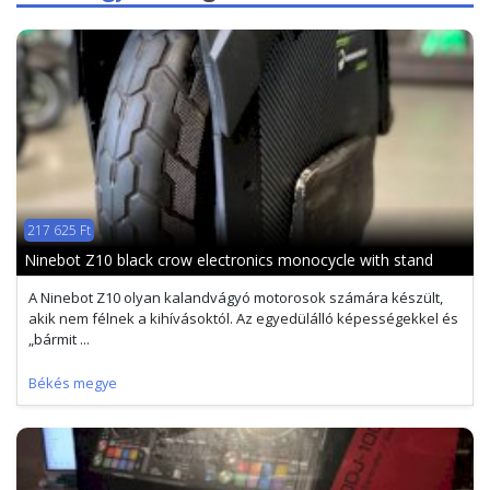
217 625 Ft
Ninebot Z10 black crow electronics monocycle with stand
A Ninebot Z10 olyan kalandvágyó motorosok számára készült,
akik nem félnek a kihívásoktól. Az egyedülálló képességekkel és
„bármit ...
Békés megye