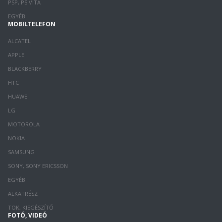
PSP, PS VITA
EGYÉB
MOBILTELEFON
ALCATEL
APPLE
BLACKBERRY
HTC
HUAWEI
LG
MOTOROLA
NOKIA
SAMSUNG
SONY, SONY ERICSSON
EGYÉB
ALKATRÉSZ
TOK, KIEGÉSZÍTŐ
FOTÓ, VIDEÓ