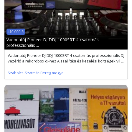
410 000 Ft
Vadonatúj Pioneer DJ DDJ-1000SRT 4-csatornás
professzionális ...
Vadonatúj Pioneer DJ DDJ-1000SRT 4-csatornás professzionális DJ
vezérlő a rekordbox dj-hez A szállítási és kezelési költségek vil ...
Szabolcs-Szatmár-Bereg megye