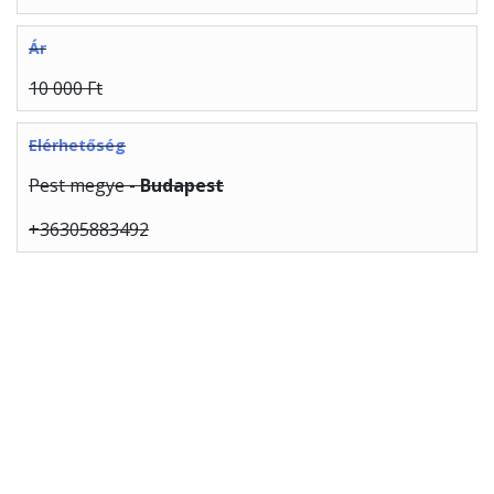
Ár
10 000 Ft
Elérhetőség
Pest megye -
Budapest
+36305883492