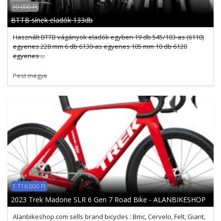
10 000 Ft
BTTB sínek eladók 133db
Használt BTTB vágányok eladók egyben 19 db 545/103-as (6110)
egyenes 228 mm 6 db 6130-as egyenes 105 mm 10 db 6120
egyenes ...
Pest megye
1 716 000 Ft
2023 Trek Madone SLR 6 Gen 7 Road Bike - ALANBIKESHOP
Alanbikeshop.com sells brand bicycles : Bmc, Cervelo, Felt, Giant,