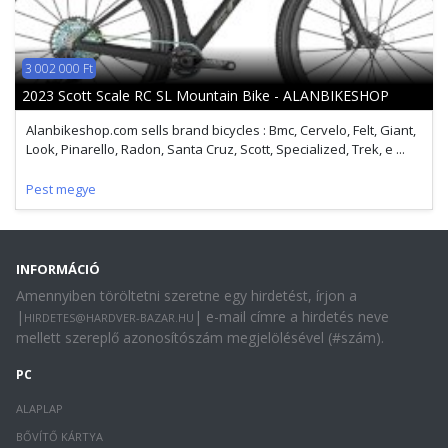
3 002 000 Ft
2023 Scott Scale RC SL Mountain Bike - ALANBIKESHOP
Alanbikeshop.com sells brand bicycles : Bmc, Cervelo, Felt, Giant,
Look, Pinarello, Radon, Santa Cruz, Scott, Specialized, Trek, e ...
Pest megye
INFORMÁCIÓ
Amennyiben töröltetni szeretne egy hirdetést, írjon a
|
| e-mail címre a hirdetés neve
HIRDETES@HARDVER-BAZAR.HU
mellett szereplő azonosítószám megjelölésével (#szám).
PC
ALAPLAP
BŐVÍTŐ KÁRTYA