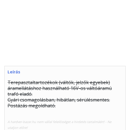
Leírás
Terepasztaltartozékok (váltók, jelzők egyebek)
áramellátáshoz használható 16V-os váltóáramú
trafó eladó.
Gyári csomagolásban, hibátlan, sérülésmentes.
Postázás megoldható.
A hardver-bazar.hu nem vállal felelősséget a hirdetés tartalmáért! - Ne
utaljon előre!