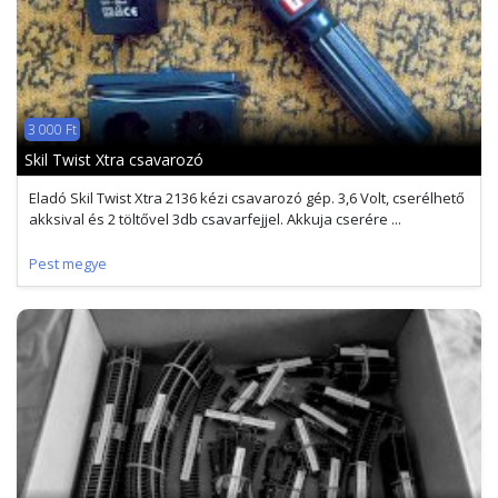
3 000 Ft
Skil Twist Xtra csavarozó
Eladó Skil Twist Xtra 2136 kézi csavarozó gép. 3,6 Volt, cserélhető
akksival és 2 töltővel 3db csavarfejjel. Akkuja cserére ...
Pest megye