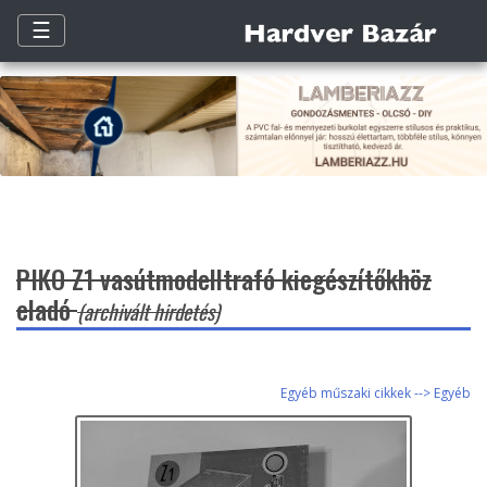
☰
PIKO Z1 vasútmodelltrafó kiegészítőkhöz
eladó
(archivált hirdetés)
Egyéb műszaki cikkek --> Egyéb