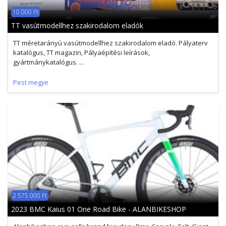
10 000 Ft
TT vasútmodellhez szakirodalom eladók
TT méretarányú vasútmodellhez szakirodalom eladó. Pályaterv
katalógus, TT magazin, Pályaépítési leírások,
gyártmánykatalógus. ...
Pest megye
2 575 000 Ft
2023 BMC Kaius 01 One Road Bike - ALANBIKESHOP