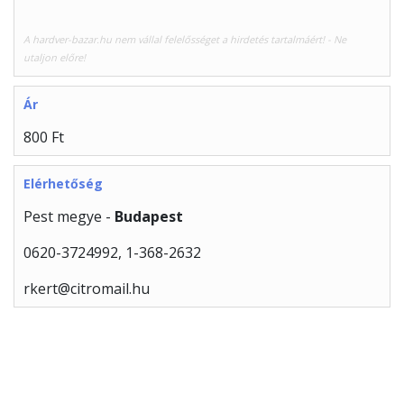
A hardver-bazar.hu nem vállal felelősséget a hirdetés tartalmáért! - Ne
utaljon előre!
Ár
800 Ft
Elérhetőség
Pest megye -
Budapest
0620-3724992, 1-368-2632
rkert@citromail.hu