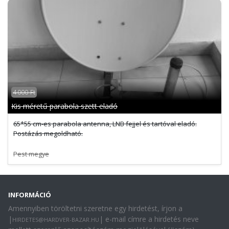
4 000 Ft
Kis méretű parabola szett eladó
65*55 cm-es parabola antenna, LNB fejjel és tartóval eladó.
Postázás megoldható.
Pest megye
INFORMÁCIÓ
Amennyiben töröltetni szeretne egy hirdetést, írjon a
|
| e-mail címre a hirdetés neve
HIRDETES@HARDVER-BAZAR.HU