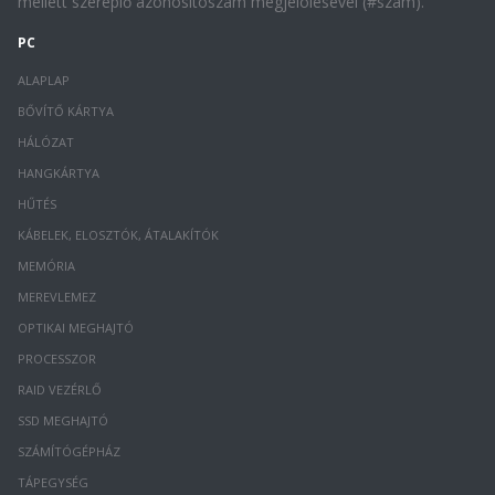
mellett szereplő azonosítószám megjelölésével (#szám).
PC
ALAPLAP
BŐVÍTŐ KÁRTYA
HÁLÓZAT
HANGKÁRTYA
HŰTÉS
KÁBELEK, ELOSZTÓK, ÁTALAKÍTÓK
MEMÓRIA
MEREVLEMEZ
OPTIKAI MEGHAJTÓ
PROCESSZOR
RAID VEZÉRLŐ
SSD MEGHAJTÓ
SZÁMÍTÓGÉPHÁZ
TÁPEGYSÉG