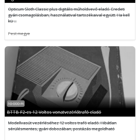
Opticum Sloth Classic plus digitális műholdvevő eladó. Eredeti
gyári csomagolásban, használatival tartozékaival együtt. Ha kell
kü ...
Pest megye
10 000 Ft
BTTB F2-es 12 Voltos vonatvezérlőtrafó eladó
Modellvasút vezérléséhez 12 voltos trafó eladó. Hibátlan
sérülésmentes, gyári dobozában, postázás megoldható