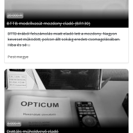
20 000 Ft
BTTB modellvasút mozdony eladó (BR130)
BTTB érából felszámolás miatt eladó lett a mozdony. Nagyon
keveset működött, polcon állt sokáig eredeti csomagolásában.
Hiba és sé ...
Pest megye
6 000 Ft
Digitális műholdvevő eladó