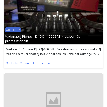
410 000 Ft
Vadonatúj Pioneer DJ DDJ-1000SRT 4-csatornás
professzionális ...
Vadonatúj Pioneer DJ DDJ-1000SRT 4-csatornás professzionális DJ
vezérlő a rekordbox dj-hez A szállítási és kezelési költségek vil ...
Szabolcs-Szatmár-Bereg megye