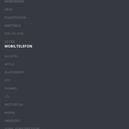
WEBKAMERA
XBOX
PLAYSTATION
NINTENDO
PSP, PS VITA
EGYÉB
MOBILTELEFON
ALCATEL
APPLE
BLACKBERRY
HTC
HUAWEI
LG
MOTOROLA
NOKIA
SAMSUNG
SONY, SONY ERICSSON