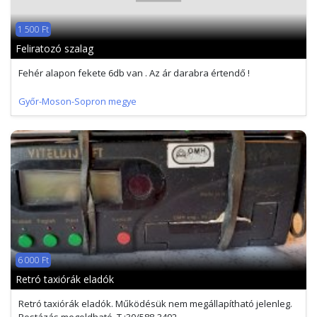
1 500 Ft
Feliratozó szalag
Fehér alapon fekete 6db van . Az ár darabra értendő !
Győr-Moson-Sopron megye
6 000 Ft
Retró taxiórák eladók
Retró taxiórák eladók. Működésük nem megállapítható jelenleg.