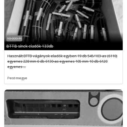
10 000 Ft
BTTB sínek eladók 133db
Használt BTTB vágányok eladók egyben 19 db 545/103-as (6110)
egyenes 228 mm 6 db 6130-as egyenes 105 mm 10 db 6120
egyenes ...
Pest megye