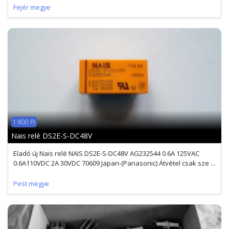
Fejér megye
1 800 Ft
Nais relé DS2E-S-DC48V
Eladó új Nais relé NAIS DS2E-S-DC48V AG232544 0.6A 125VAC
0.6A110VDC 2A 30VDC 70609 Japan-(Panasonic) Átvétel csak sze ...
Pest megye