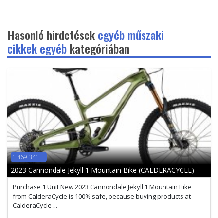
Hasonló hirdetések
egyéb műszaki
cikkek egyéb
kategóriában
1 469 341 Ft
2023 Cannondale Jekyll 1 Mountain Bike (CALDERACYCLE)
Purchase 1 Unit New 2023 Cannondale Jekyll 1 Mountain Bike
from CalderaCycle is 100% safe, because buying products at
CalderaCycle ...