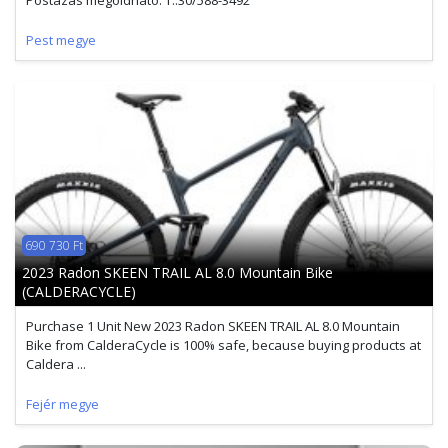
Postázás megoldható. T.:30/588-3492
Pest megye
690 730 Ft
2023 Radon SKEEN TRAIL AL 8.0 Mountain Bike
(CALDERACYCLE)
Purchase 1 Unit New 2023 Radon SKEEN TRAIL AL 8.0 Mountain
Bike from CalderaCycle is 100% safe, because buying products at
Caldera ...
Fejér megye