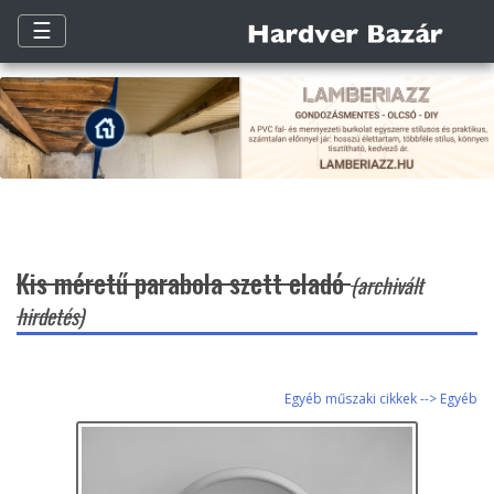
☰
Kis méretű parabola szett eladó
(archivált
hirdetés)
Egyéb műszaki cikkek --> Egyéb