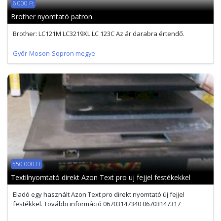
6 000 Ft
Brother nyomtató patron
Brother: LC121M LC3219XL LC 123C Az ár darabra értendő.
Győr-Moson-Sopron megye
550 000 Ft
Textilnyomtató direkt Azon Text pro uj fejjel festékekkel
Eladó egy használt Azon Text pro direkt nyomtató új fejjel
festékkel. További információ 06703147340 06703147317