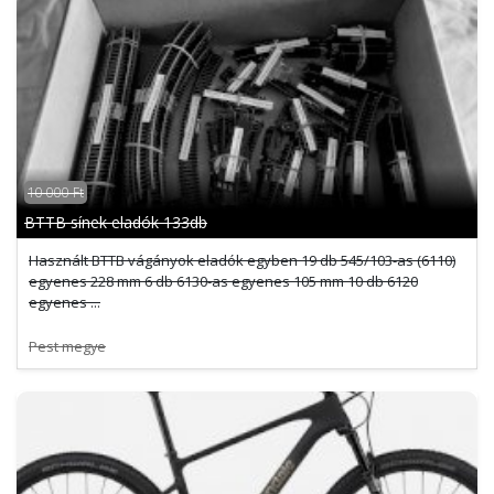
10 000 Ft
BTTB sínek eladók 133db
Használt BTTB vágányok eladók egyben 19 db 545/103-as (6110)
egyenes 228 mm 6 db 6130-as egyenes 105 mm 10 db 6120
egyenes ...
Pest megye