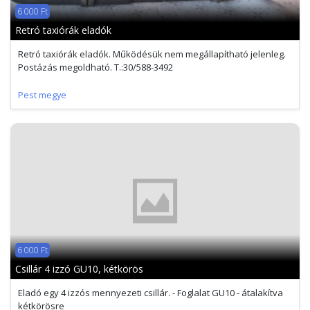
6 000 Ft
Retró taxiórák eladók
Retró taxiórák eladók. Működésük nem megállapítható jelenleg.
Postázás megoldható. T.:30/588-3492
Pest megye
6 000 Ft
Csillár 4 izzó GU10, kétkörös
Eladó egy 4 izzós mennyezeti csillár. - Foglalat GU10 - átalakítva
kétkörösre