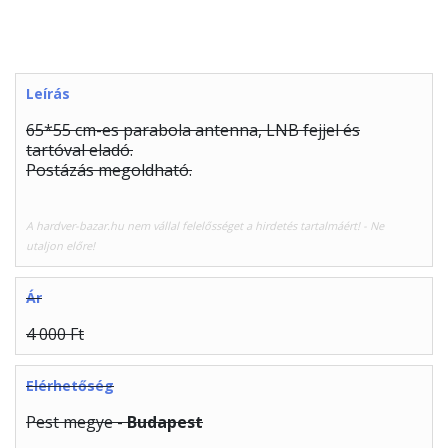
Leírás
65*55 cm-es parabola antenna, LNB fejjel és
tartóval eladó.
Postázás megoldható.
A hardver-bazar.hu nem vállal felelősséget a hirdetés tartalmáért! - Ne
utaljon előre!
Ár
4 000 Ft
Elérhetőség
Pest megye -
Budapest