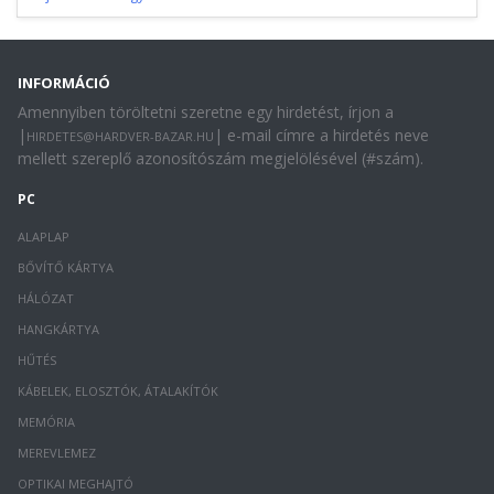
INFORMÁCIÓ
Amennyiben töröltetni szeretne egy hirdetést, írjon a
|
| e-mail címre a hirdetés neve
HIRDETES@HARDVER-BAZAR.HU
mellett szereplő azonosítószám megjelölésével (#szám).
PC
ALAPLAP
BŐVÍTŐ KÁRTYA
HÁLÓZAT
HANGKÁRTYA
HŰTÉS
KÁBELEK, ELOSZTÓK, ÁTALAKÍTÓK
MEMÓRIA
MEREVLEMEZ
OPTIKAI MEGHAJTÓ