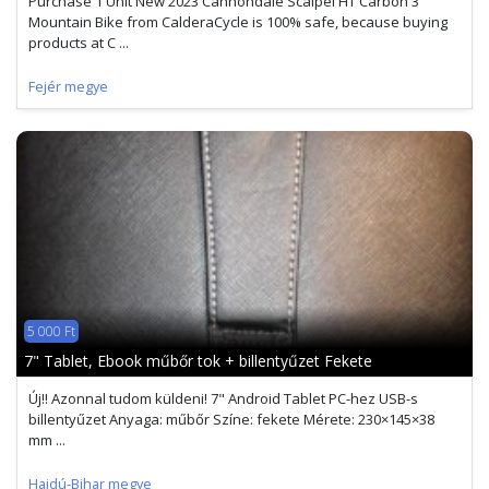
Purchase 1 Unit New 2023 Cannondale Scalpel HT Carbon 3
Mountain Bike from CalderaCycle is 100% safe, because buying
products at C ...
Fejér megye
5 000 Ft
7" Tablet, Ebook műbőr tok + billentyűzet Fekete
Új!! Azonnal tudom küldeni! 7" Android Tablet PC-hez USB-s
billentyűzet Anyaga: műbőr Színe: fekete Mérete: 230×145×38
mm ...
Hajdú-Bihar megye