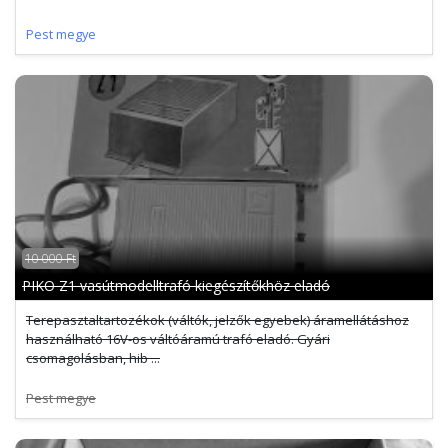
Pest megye
10 000 Ft
PIKO Z1 vasútmodelltrafó kiegészítőkhöz eladó
Terepasztaltartozékok (váltók, jelzők egyebek) áramellátáshoz
használható 16V-os váltóáramú trafó eladó. Gyári
csomagolásban, hib ...
Pest megye