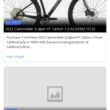
991 300 Ft
2023 Cannondale Scalpel HT Carbon 3 (CALDERACYCLE)
Purchase 1 Unit New 2023 Cannondale Scalpel HT Carbon 3 from
CalderaCycle is 100% safe, because buying products at
CalderaCycle pr ...
Fejér megye