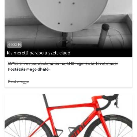
4 000 Ft
Kis méretű parabola szett eladó
65*55 cm-es parabola antenna, LNB fejjel és tartóval eladó.
Postázás megoldható.
Pest megye