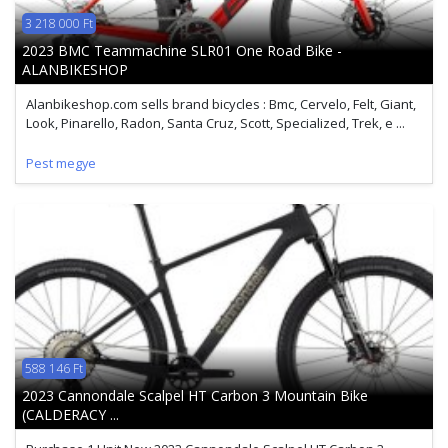
3 218 000 Ft
2023 BMC Teammachine SLR01 One Road Bike -
ALANBIKESHOP
Alanbikeshop.com sells brand bicycles : Bmc, Cervelo, Felt, Giant,
Look, Pinarello, Radon, Santa Cruz, Scott, Specialized, Trek, e ...
Pest megye
588 146 Ft
2023 Cannondale Scalpel HT Carbon 3 Mountain Bike
(CALDERACY ...