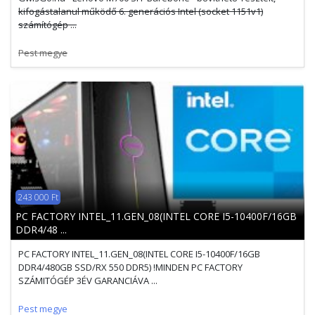
kifogástalanul működő 6. generációs Intel (socket 1151v1)
számítógép ...
Pest megye
243 000 Ft
PC FACTORY INTEL_11.GEN_08(INTEL CORE I5-10400F/16GB
DDR4/48 ...
PC FACTORY INTEL_11.GEN_08(INTEL CORE I5-10400F/16GB
DDR4/480GB SSD/RX 550 DDR5) !MINDEN PC FACTORY
SZÁMITÓGÉP 3ÉV GARANCIÁVA ...
Pest megye