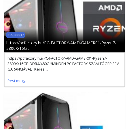
329 999 Ft
https://pcfactory.hu/PC-FACTORY-AMD-GAMER01-Ryzen7-
3800X/16G ...
https://pcfactory.hu/PC-FACTORY-AMD-GAMER01-Ryzen7-
3800X/16GB-DDR4/480G !!MINDEN PC FACTORY SZÁMITÓGÉP 3ÉV
GARANCIÁVAL!! Kérés ...
Pest megye