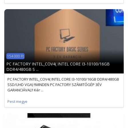
154 000 Ft
PC FACTORY INTEL_COV4( INTEL CORE I3-10100/16GB
DDR4/480GB S ...
PC FACTORY INTEL_COV4( INTEL CORE I3-10100/16GB DDR4/480GB
SSD/UHD VGA) !!MINDEN PC FACTORY SZÁMITÓGÉP 3ÉV
GARANCIÁVAL!! Kér ...
Pest megye