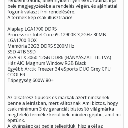
rendelni tőlünk, amennyiben ilyen előfordulna, írja
bele megjegyzésébe a rendelés végén, és ajánlattal
fogunk választ írni rendelésére.
A termék kép csak illusztráció!
Alaplap LGA1700 DDR5
Processzor Intel Core i9-12900K 3,2GHz 30MB
LGA1700 BOX
Memória 32GB DDR5 5200MHz
SSD 4TB SSD
VGA RTX 3060 12GB DDR6 (BÁNYÁSZAT TILTVA)
Ház AIO Magnum Window RGB Black
Egyébb Arctic Freezer 34 eSports DUO Grey CPU
COOLER
Tápegység 600W 80+
Az alkatrész típusok és márkák azért nincsenek
benne a leírásban, mert változnak. Ami biztos, hogy
csak minimum 3 év garanciát biztosító világmárka
megfelelő terméke kerül bele minden gépbe, amit mi
építünk.
A kívánságokat pedig teljesítjük, hisz a cél az