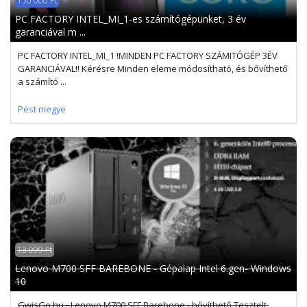
150 000 Ft
PC FACTORY INTEL_MI_1-es számítógépünket, 3 év
garanciával m ...
PC FACTORY INTEL_MI_1 !MINDEN PC FACTORY SZÁMITÓGÉP 3ÉV
GARANCIÁVAL!! Kérésre Minden eleme módosítható, és bővíthető
a számító ...
Pest megye
13 999 Ft
Lenovo M700 SFF BAREBONE - Gépalap Intel 6.gen- Windows
10
GwisGo.hu - Lenovo M700 SFF Barebone - bővíthető Tesztelt,