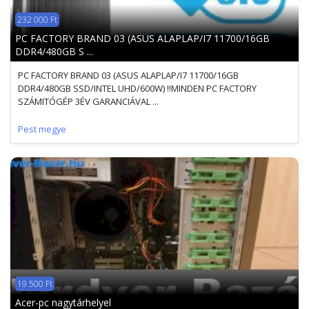
232 000 Ft
PC FACTORY BRAND 03 (ASUS ALAPLAP/I7 11700/16GB
DDR4/480GB S ...
PC FACTORY BRAND 03 (ASUS ALAPLAP/I7 11700/16GB
DDR4/480GB SSD/INTEL UHD/600W) !!MINDEN PC FACTORY
SZÁMITÓGÉP 3ÉV GARANCIÁVAL ...
Pest megye
19 500 Ft
Acer-pc nagytárhelyel