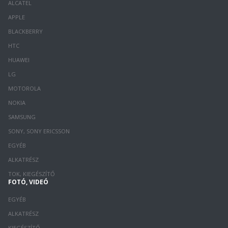
ALCATEL
APPLE
BLACKBERRY
HTC
HUAWEI
LG
MOTOROLA
NOKIA
SAMSUNG
SONY, SONY ERICSSON
EGYÉB
ALKATRÉSZ
TOK, KIEGÉSZÍTŐ
FOTÓ, VIDEÓ
EGYÉB
ALKATRÉSZ
KIEGÉSZÍTŐ