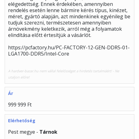
elégedettség. Ennek érdekében, amennyiben
rendelés esetén lenne bármire kérés típus, kinézet,
méret, gyártó alapján, azt mindenkinek egyénileg be
tudjuk szerezni, természetesen amennyiben
árnövekmény keletkezik, arról még a folyamatok
elindítása előtt értesítjük a vásárlót.
https://pcfactory.hu/PC-FACTORY-12-GEN-DDR5-01-
LGA1700-DDR5/Intel-Core
A hardver-bazar.hu nem vállal felelősséget a hirdetés tartalmáért! - Ne
utaljon előre!
Ár
999 999 Ft
Elérhetőség
Pest megye -
Tárnok