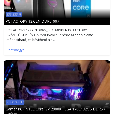
333 333 Ft
PC FACTORY 12.GEN DDR5_007
PC FACTORY 12.GEN DDR5_007 !!MINDEN PC FACTORY
SZÁMITÓGÉP 3ÉV GARANCIÁVAL!! Kérésre Minden eleme
módosítható, és bővíthető a s ...
Pest megye
2 000 000 Ft
Gamer PC (INTEL Core I9-12900KF LGA 1700/ 32GB DDR5 /
Geforc ...