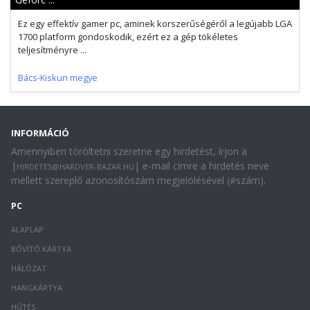
Ez egy effektív gamer pc, aminek korszerűségéről a legújabb LGA
1700 platform gondoskodik, ezért ez a gép tökéletes
teljesítményre ...
Bács-Kiskun megye
INFORMÁCIÓ
Amennyiben töröltetni szeretne egy hirdetést, írjon a
|
| e-mail címre a hirdetés neve
HIRDETES@HARDVER-BAZAR.HU
mellett szereplő azonosítószám megjelölésével (#szám).
PC
ALAPLAP
BŐVÍTŐ KÁRTYA
HÁLÓZAT
HANGKÁRTYA
HŰTÉS