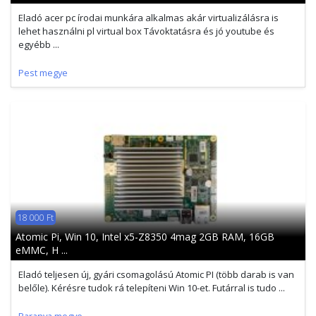
Eladó acer pc írodai munkára alkalmas akár virtualizálásra is
lehet használni pl virtual box Távoktatásra és jó youtube és
egyébb ...
Pest megye
18 000 Ft
Atomic Pi, Win 10, Intel x5-Z8350 4mag 2GB RAM, 16GB
eMMC, H ...
Eladó teljesen új, gyári csomagolású Atomic PI (több darab is van
belőle). Kérésre tudok rá telepíteni Win 10-et. Futárral is tudo ...