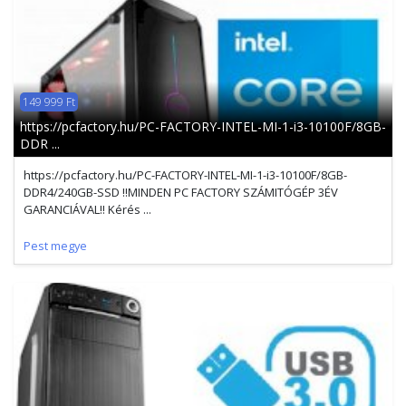
149 999 Ft
https://pcfactory.hu/PC-FACTORY-INTEL-MI-1-i3-10100F/8GB-
DDR ...
https://pcfactory.hu/PC-FACTORY-INTEL-MI-1-i3-10100F/8GB-
DDR4/240GB-SSD !!MINDEN PC FACTORY SZÁMITÓGÉP 3ÉV
GARANCIÁVAL!! Kérés ...
Pest megye