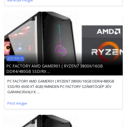
Baranya megye
329 999 Ft
PC FACTORY AMD GAMER01 ( RYZEN7 3800X/16GB
DDR4/480GB SSD/RX ...
PC FACTORY AMD GAMER01 ( RYZEN7 3800X/16GB DDR4/480GB
SSD/RX 6500 XT 4GB) !!MINDEN PC FACTORY SZÁMITÓGÉP 3ÉV
GARANCIÁVAL!! K ...
Pest megye