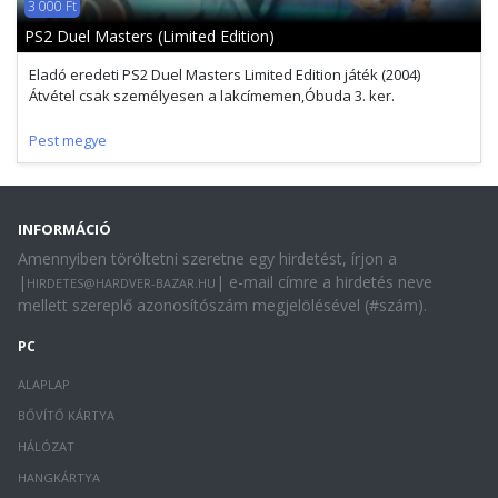
3 000 Ft
PS2 Duel Masters (Limited Edition)
Eladó eredeti PS2 Duel Masters Limited Edition játék (2004)
Átvétel csak személyesen a lakcímemen,Óbuda 3. ker.
Pest megye
INFORMÁCIÓ
Amennyiben töröltetni szeretne egy hirdetést, írjon a
|
| e-mail címre a hirdetés neve
HIRDETES@HARDVER-BAZAR.HU
mellett szereplő azonosítószám megjelölésével (#szám).
PC
ALAPLAP
BŐVÍTŐ KÁRTYA
HÁLÓZAT
HANGKÁRTYA