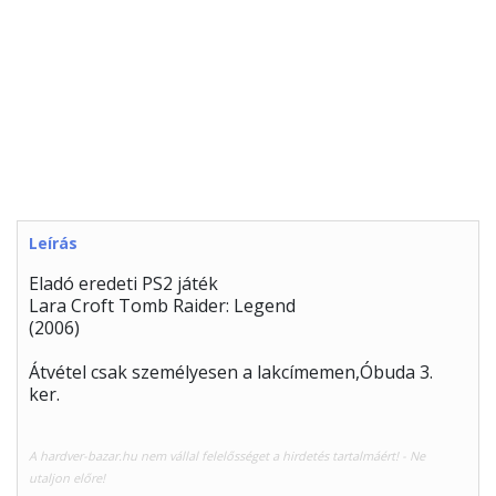
Leírás
Eladó eredeti PS2 játék
Lara Croft Tomb Raider: Legend
(2006)
Átvétel csak személyesen a lakcímemen,Óbuda 3.
ker.
A hardver-bazar.hu nem vállal felelősséget a hirdetés tartalmáért! - Ne
utaljon előre!