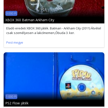
3 000 Ft
XBOX 360 Batman Arkham City
Eladó eredeti XBOX 360 játék. Batman - Arkham City (2011) Átvétel
csak személyesen a lakcímemen,Óbuda 3. ker.
Pest megye
1 000 Ft
PS2 Flow játék