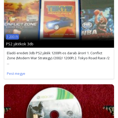
1 200 Ft
PS2 játékok 3db
Eladó eredeti 3db PS2 játék 1200Ft-os darab áron! 1. Conflict
Zone (Modern War Strategy) /2002/ 1200Ft 2. Tokyo Road Race /2
...
Pest megye