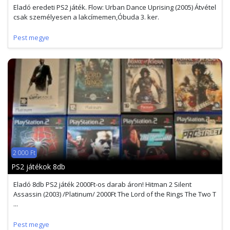
Eladó eredeti PS2 játék. Flow: Urban Dance Uprising (2005) Átvétel
csak személyesen a lakcímemen,Óbuda 3. ker.
Pest megye
2 000 Ft
PS2 játékok 8db
Eladó 8db PS2 játék 2000Ft-os darab áron! Hitman 2 Silent
Assassin (2003) /Platinum/ 2000Ft The Lord of the Rings The Two T
...
Pest megye