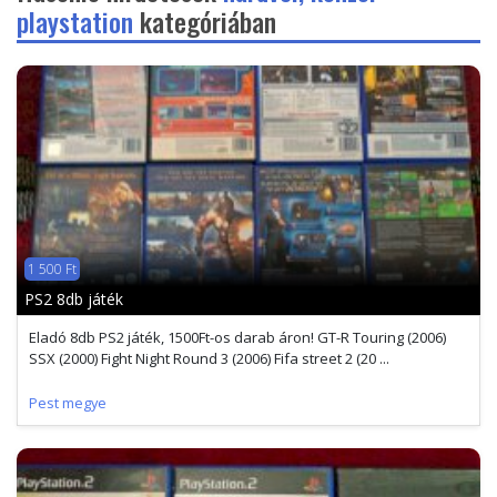
playstation
kategóriában
1 500 Ft
PS2 8db játék
Eladó 8db PS2 játék, 1500Ft-os darab áron! GT-R Touring (2006)
SSX (2000) Fight Night Round 3 (2006) Fifa street 2 (20 ...
Pest megye