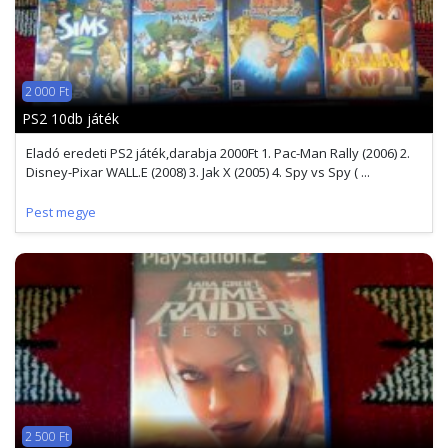
2 000 Ft
PS2 10db játék
Eladó eredeti PS2 játék,darabja 2000Ft 1. Pac-Man Rally (2006) 2.
Disney-Pixar WALL.E (2008) 3. Jak X (2005) 4. Spy vs Spy ( ...
Pest megye
2 500 Ft