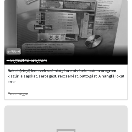
2 499 Ft
Hangtisztító program
Bakelit(vinyl) lemezek számítógépre átvétele után a program
kiszűri a zajokat, sercegést, reccsenést, pattogást. A hangfájlokat
ko ...
Pest megye