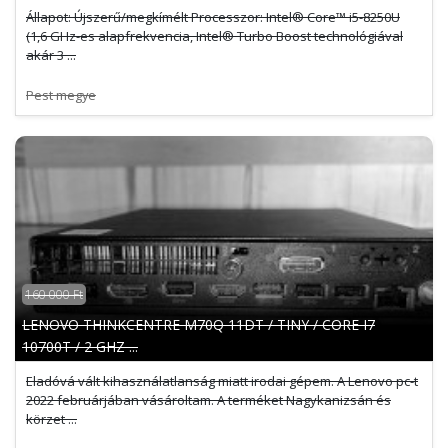
Állapot: Újszerű/megkímélt Processzor: Intel® Core™ i5-8250U
(1,6 GHz-es alapfrekvencia, Intel® Turbo Boost technológiával
akár 3 ...
Pest megye
160 000 Ft
LENOVO THINKCENTRE M70Q 11DT / TINY / CORE I7
10700T / 2 GHZ ...
Eladóvá vált kihasználatlanság miatt irodai gépem. A Lenovo pc-t
2022 februárjában vásároltam. A terméket Nagykanizsán és
körzet ...