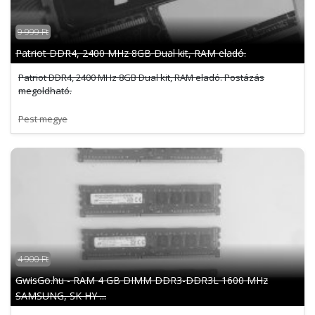
9 999 Ft
Patriot DDR4, 2400 MHz 8GB Dual kit, RAM eladó.
Patriot DDR4, 2400 MHz 8GB Dual kit, RAM eladó. Postázás
megoldható.
Pest megye
4 900 Ft
GwisGo.hu - RAM 4 GB DIMM DDR3-DDR3L 1600 MHz
SAMSUNG, SK HY ...