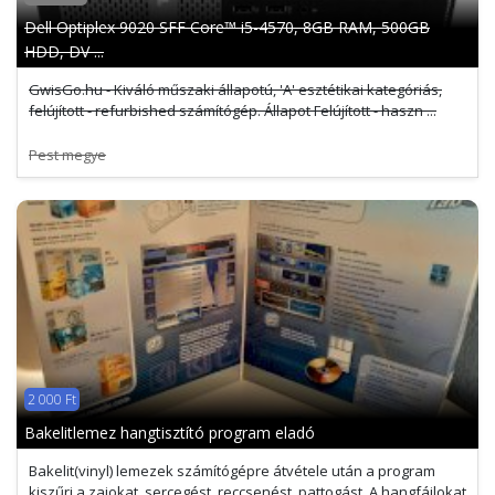
Dell Optiplex 9020 SFF Core™ i5-4570, 8GB RAM, 500GB
HDD, DV ...
GwisGo.hu - Kiváló műszaki állapotú, 'A' esztétikai kategóriás,
felújított - refurbished számítógép. Állapot Felújított - haszn ...
Pest megye
2 000 Ft
Bakelitlemez hangtisztító program eladó
Bakelit(vinyl) lemezek számítógépre átvétele után a program
kiszűri a zajokat, sercegést, reccsenést, pattogást. A hangfájlokat