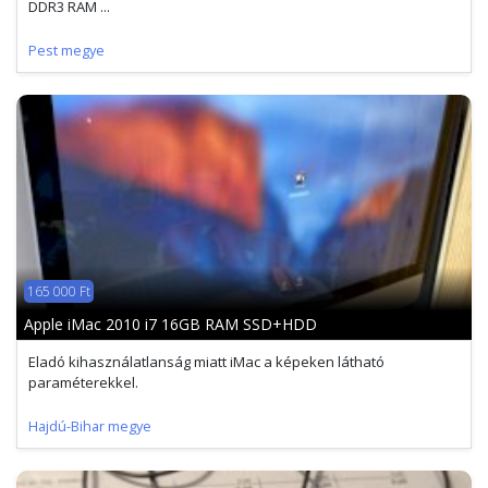
DDR3 RAM ...
Pest megye
165 000 Ft
Apple iMac 2010 i7 16GB RAM SSD+HDD
Eladó kihasználatlanság miatt iMac a képeken látható
paraméterekkel.
Hajdú-Bihar megye