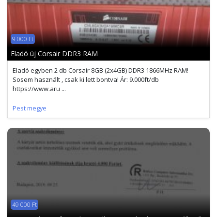
9 000 Ft
Eladó új Corsair DDR3 RAM
Eladó egyben 2 db Corsair 8GB (2x4GB) DDR3 1866MHz RAM!
Sosem használt , csak ki lett bontva! Ár: 9.000ft/db
https://www.aru ...
Pest megye
49 000 Ft