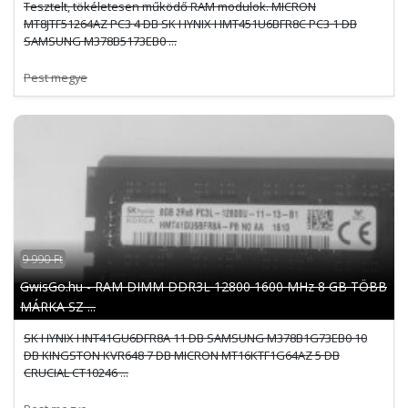
Tesztelt, tökéletesen működő RAM modulok. MICRON
MT8JTF51264AZ PC3 4 DB SK HYNIX HMT451U6BFR8C PC3 1 DB
SAMSUNG M378B5173EB0 ...
Pest megye
9 990 Ft
GwisGo.hu - RAM DIMM DDR3L 12800 1600 MHz 8 GB TÖBB
MÁRKA SZ ...
SK HYNIX HNT41GU6DFR8A 11 DB SAMSUNG M378B1G73EB0 10
DB KINGSTON KVR648 7 DB MICRON MT16KTF1G64AZ 5 DB
CRUCIAL CT10246 ...