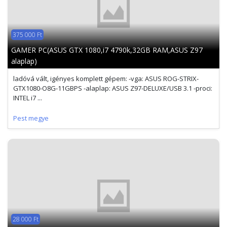
375 000 Ft
GAMER PC(ASUS GTX 1080,i7 4790k,32GB RAM,ASUS Z97
alaplap)
ladóvá vált, igényes komplett gépem: -vga: ASUS ROG-STRIX-
GTX1080-O8G-11GBPS -alaplap: ASUS Z97-DELUXE/USB 3.1 -proci:
INTEL i7 ...
Pest megye
28 000 Ft