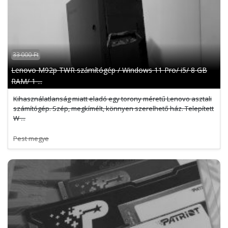
33 000 Ft
Lenovo M92p TWR számítógép / Windows 11 Pro/ i5/ 8 GB
RAM/ 1 ...
Kihasználatlanság miatt eladó egy torony méretű Lenovo asztali
számítógép. Szép, megkímélt, könnyen szerelhető ház. Telepített
W ...
Pest megye