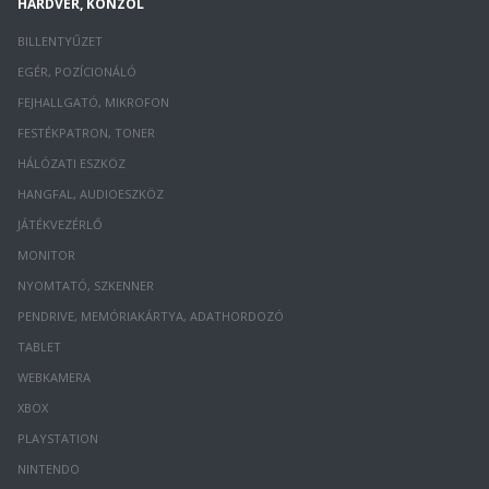
HARDVER, KONZOL
BILLENTYŰZET
EGÉR, POZÍCIONÁLÓ
FEJHALLGATÓ, MIKROFON
FESTÉKPATRON, TONER
HÁLÓZATI ESZKÖZ
HANGFAL, AUDIOESZKÖZ
JÁTÉKVEZÉRLŐ
MONITOR
NYOMTATÓ, SZKENNER
PENDRIVE, MEMÓRIAKÁRTYA, ADATHORDOZÓ
TABLET
WEBKAMERA
XBOX
PLAYSTATION
NINTENDO