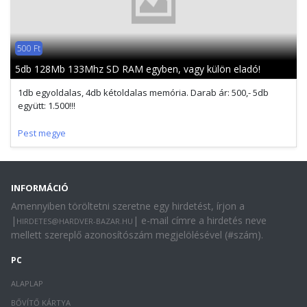
500 Ft
5db 128Mb 133Mhz SD RAM egyben, vagy külön eladó!
1db egyoldalas, 4db kétoldalas memória. Darab ár: 500,- 5db
együtt: 1.500!!!
Pest megye
INFORMÁCIÓ
Amennyiben töröltetni szeretne egy hirdetést, írjon a
|
| e-mail címre a hirdetés neve
HIRDETES@HARDVER-BAZAR.HU
mellett szereplő azonosítószám megjelölésével (#szám).
PC
ALAPLAP
BŐVÍTŐ KÁRTYA