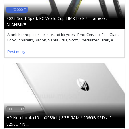
1 140 000 Ft
2023 Scott Spark RC World Cup HMX Fork + Frameset -
ALANBIKE ...
Alanbikeshop.com sells brand bicycles : Bmc, Cervelo, Felt, Giant,
Look, Pinarello, Radon, Santa Cruz, Scott, Specialized, Trek, e ...
Pest megye
100 000 Ft
HP Notebook (15-da0039nh) 8GB RAM / 256GB SSD / i5-
8250U / N ...