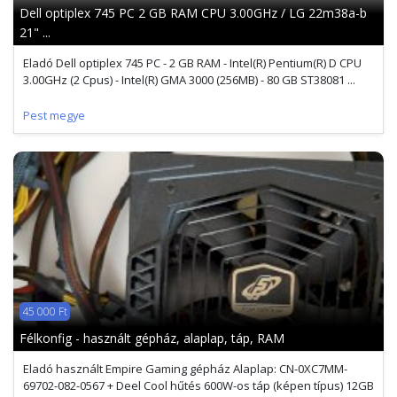
Dell optiplex 745 PC 2 GB RAM CPU 3.00GHz / LG 22m38a-b
21" ...
Eladó Dell optiplex 745 PC - 2 GB RAM - Intel(R) Pentium(R) D CPU
3.00GHz (2 Cpus) - Intel(R) GMA 3000 (256MB) - 80 GB ST38081 ...
Pest megye
45 000 Ft
Félkonfig - használt gépház, alaplap, táp, RAM
Eladó használt Empire Gaming gépház Alaplap: CN-0XC7MM-
69702-082-0567 + Deel Cool hűtés 600W-os táp (képen típus) 12GB