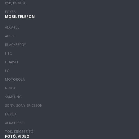
PSP, PS VITA
EGYÉB
MOBILTELEFON
ALCATEL
APPLE
BLACKBERRY
HTC
HUAWEI
LG
MOTOROLA
NOKIA
SAMSUNG
SONY, SONY ERICSSON
EGYÉB
ALKATRÉSZ
TOK, KIEGÉSZÍTŐ
FOTÓ, VIDEÓ