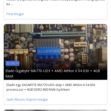
ko ...
Pest megye
20 000 Ft
Eladó Gigabyte MA770-UD3 + AMD Athlon II X4 630 + 4GB
RAM
Eladó egy GIGABYTE MA770-UD3 alap + AMD Athlon II X4 630
processzor + 4GB DDR2-800 RAM Győrben.
Győr-Moson-Sopron megye