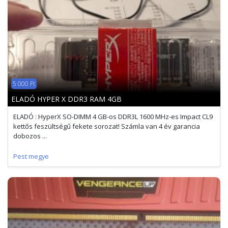
5 000 Ft
ELADÓ HYPER X DDR3 RAM 4GB
ELADÓ : HyperX SO-DIMM 4 GB-os DDR3L 1600 MHz-es Impact CL9
kettős feszültségű fekete sorozat! Számla van 4 év garancia
dobozos ...
Pest megye