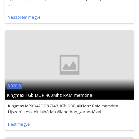
...
Veszprém megye
8 000 Ft
Kingmax 1Gb DDR 400Mhz RAM memória
Kingmax MPXD42F-D8KT4R 1Gb DDR 400Mhz RAM memória.
Újszerű, tesztelt, hibátlan állapotban, garanciával.
Pest megye