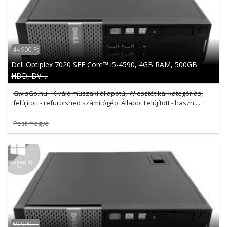
44 990 Ft
Dell Optiplex 7020 SFF Core™ i5-4590, 4GB RAM, 500GB
HDD, DV ...
GwisGo.hu - Kiváló műszaki állapotú, 'A' esztétikai kategóriás,
felújított - refurbished számítógép. Állapot Felújított - haszn ...
Pest megye
59 990 Ft