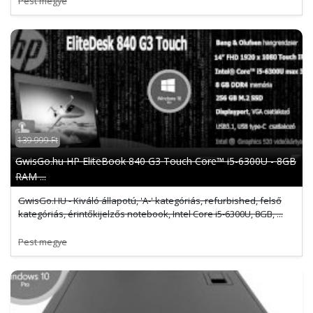
Pest megye
139 999 Ft
GwisGo.hu HP EliteBook 840 G3 Touch Core™ i5-6300U - 8GB
RAM ...
GwisGo.HU - Kiváló állapotú, 'A-' kategóriás, refurbished, felső
kategóriás, érintőkijelzős notebook, Intel Core i5-6300U, 8GB, ...
Pest megye