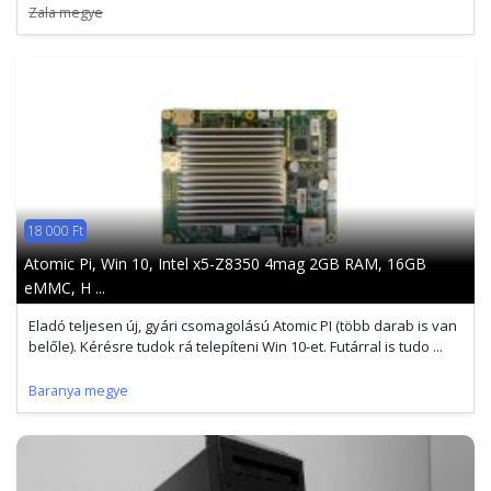
Zala megye
18 000 Ft
Atomic Pi, Win 10, Intel x5-Z8350 4mag 2GB RAM, 16GB
eMMC, H ...
Eladó teljesen új, gyári csomagolású Atomic PI (több darab is van
belőle). Kérésre tudok rá telepíteni Win 10-et. Futárral is tudo ...
Baranya megye