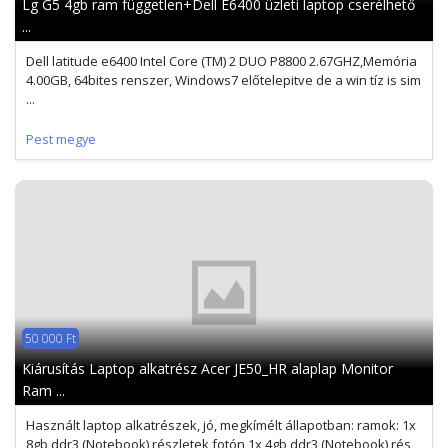
Lg G5 4gb ram független+Dell E6400 üzleti laptop cserélhető
...
Dell latitude e6400 Intel Core (TM) 2 DUO P8800 2.67GHZ,Memória
4.00GB, 64bites renszer, Windows7 előtelepitve de a win tíz is sim
...
Pest megye
50 000 Ft
Kiárusítás Laptop alkatrész Acer JE50_HR alaplap Monitor
Ram ...
Használt laptop alkatrészek, jó, megkímélt állapotban: ramok: 1x
8gb ddr3 (Notebook) részletek fotón 1x 4gb ddr3 (Notebook) rés