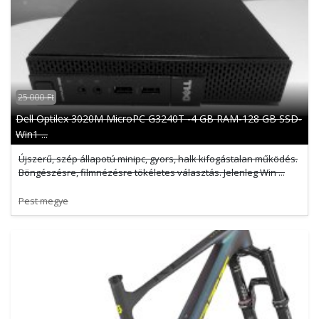
25 000 Ft
Dell Optilex 3020M MicroPC G3240T -4 GB RAM-128 GB SSD-
Win1 ...
Újszerű, szép állapotú minipc, gyors, halk kifogástalan működés.
Böngészésre, filmnézésre tökéletes választás. Jelenleg Win ...
Pest megye