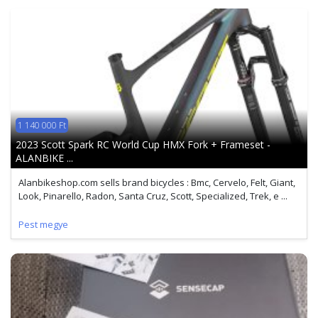
1 140 000 Ft
2023 Scott Spark RC World Cup HMX Fork + Frameset -
ALANBIKE ...
Alanbikeshop.com sells brand bicycles : Bmc, Cervelo, Felt, Giant,
Look, Pinarello, Radon, Santa Cruz, Scott, Specialized, Trek, e ...
Pest megye