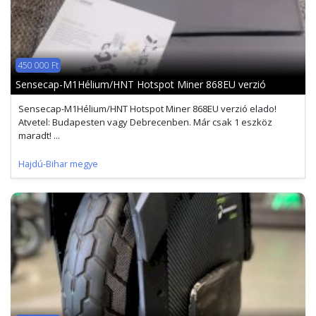
450 000 Ft
Sensecap-M1Hélium/HNT Hotspot Miner 868EU verzió
Sensecap-M1Hélium/HNT Hotspot Miner 868EU verzió elado!
Atvetel: Budapesten vagy Debrecenben. Már csak 1 eszköz
maradt! ...
Hajdú-Bihar megye