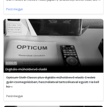
Pest megye
6 000 Ft
Digitális műholdvevő eladó
Opticum Sloth Classic plus digitális műholdvevő eladó. Eredeti
gyári csomagolásban, használatival tartozékaival együtt. Ha kell
kü ...
Pest megye