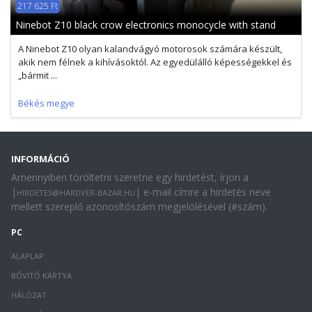
217 625 Ft
Ninebot Z10 black crow electronics monocycle with stand
A Ninebot Z10 olyan kalandvágyó motorosok számára készült,
akik nem félnek a kihívásoktól. Az egyedülálló képességekkel és
„bármit ...
Békés megye
INFORMÁCIÓ
Amennyiben töröltetni szeretne egy hirdetést, írjon a
|
| e-mail címre a hirdetés neve
HIRDETES@HARDVER-BAZAR.HU
mellett szereplő azonosítószám megjelölésével (#szám).
PC
ALAPLAP
BŐVÍTŐ KÁRTYA
HÁLÓZAT