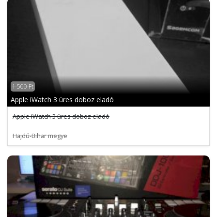
1 500 Ft
Apple iWatch 3 üres doboz eladó
Apple iWatch 3 üres doboz eladó
Hajdú-Bihar megye