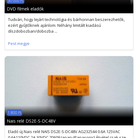
50 000 Ft
DVD filmek eladók
Tudván, hogy lejárt technológia és bárhonnan beszerezhetők,
ezért gyűjtőknek ajánlom. Néhány limitált kiadású
díszdobozban/dobozba ...
Pest megye
1 800 Ft
Nais relé DS2E-S-DC48V
Eladó új Nais relé NAIS DS2E-S-DC48V AG232544 0.6A 125VAC
0.6A110VDC 2A 30VDC 70609 Japan-(Panasonic) Átvétel csak sze ...