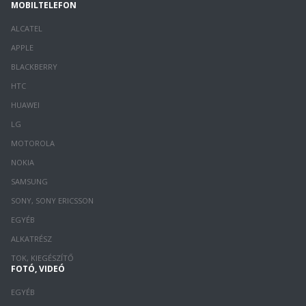
MOBILTELEFON
ALCATEL
APPLE
BLACKBERRY
HTC
HUAWEI
LG
MOTOROLA
NOKIA
SAMSUNG
SONY, SONY ERICSSON
EGYÉB
ALKATRÉSZ
TOK, KIEGÉSZÍTŐ
FOTÓ, VIDEÓ
EGYÉB