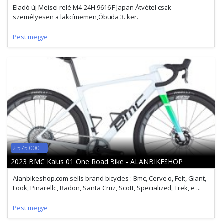
Eladó új Meisei relé M4-24H 9616 F Japan Átvétel csak
személyesen a lakcímemen,Óbuda 3. ker.
Pest megye
2 575 000 Ft
2023 BMC Kaius 01 One Road Bike - ALANBIKESHOP
Alanbikeshop.com sells brand bicycles : Bmc, Cervelo, Felt, Giant,
Look, Pinarello, Radon, Santa Cruz, Scott, Specialized, Trek, e ...
Pest megye