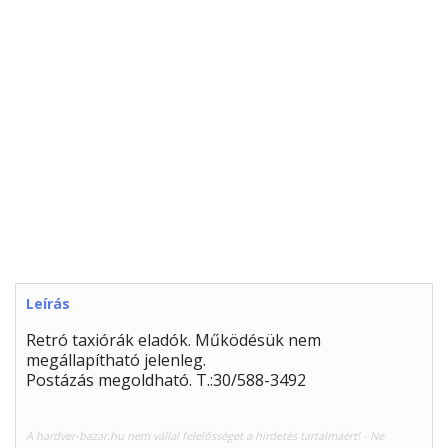
Leírás
Retró taxiórák eladók. Működésük nem
megállapítható jelenleg.
Postázás megoldható. T.:30/588-3492
A hardver-bazar.hu nem vállal felelősséget a hirdetés tartalmáért! - Ne