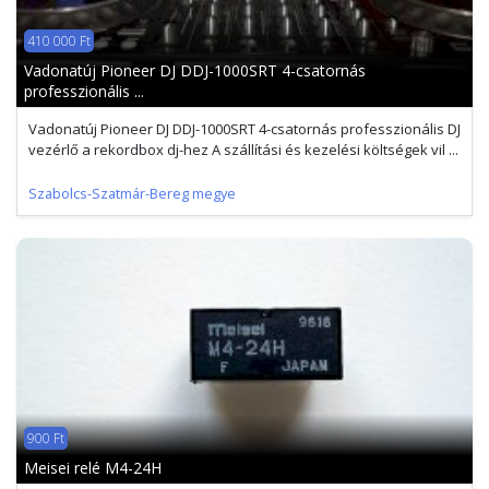
410 000 Ft
Vadonatúj Pioneer DJ DDJ-1000SRT 4-csatornás
professzionális ...
Vadonatúj Pioneer DJ DDJ-1000SRT 4-csatornás professzionális DJ
vezérlő a rekordbox dj-hez A szállítási és kezelési költségek vil ...
Szabolcs-Szatmár-Bereg megye
900 Ft
Meisei relé M4-24H