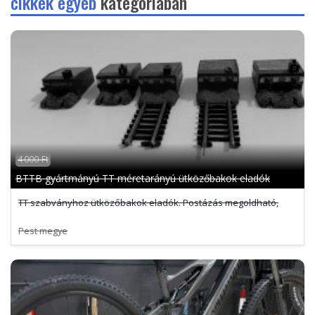
cikkek egyéb
kategóriában
4 000 Ft
BTTB gyártmányú TT méretarányú ütközőbakok eladók
TT szabványhoz ütközőbakok eladók. Postázás megoldható,
Pest megye