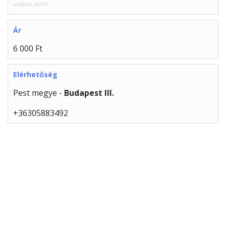
utaljon előre!
Ár
6 000 Ft
Elérhetőség
Pest megye -
Budapest III.
+36305883492