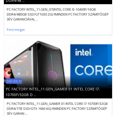
DDR4/48 ...
PC FACTORY INTEL_11.GEN_07(INTEL CORE I5-10400F/16GB
DDR4/480GB SSD/GT1030 2G) !!MINDEN PC FACTORY SZÁMITÓGÉP
3ÉV GARANCIÁVAL ...
Pest megye
569 000 Ft
PC FACTORY INTEL_11.GEN_GAMER 01 INTEL CORE I7-
10700F/32GB D ...
PC FACTORY INTEL_11.GEN_GAMER 01 INTEL CORE I7-10700F/32GB
DDR4/1TB SSD/GTX 1660 6G) !!MINDEN PC FACTORY SZÁMITÓGÉP
3ÉV GARAN ...