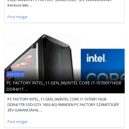
Kérésre Min ...
Pest megye
343 000 Ft
PC FACTORY INTEL_11.GEN_06(INTEL CORE I7-10700F/16GB
DDR4/1T ...
PC FACTORY INTEL_11.GEN_06(INTEL CORE I7-10700F/16GB
DDR4/1TB SSD/GTX 1650 4G) !!MINDEN PC FACTORY SZÁMITÓGÉP
3ÉV GARANCIÁVAL ...
Pest megye