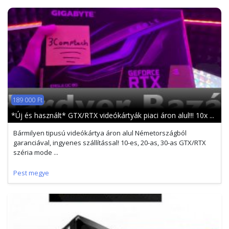
189 000 Ft
*Új és használt* GTX/RTX videókártyák piaci áron alul!!! 10x ...
Bármilyen tipusú videókártya áron alul Németországból
garanciával, ingyenes szállítással! 10-es, 20-as, 30-as GTX/RTX
széria mode ...
Pest megye