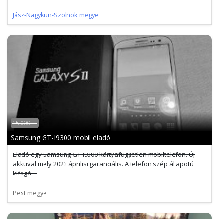
Jász-Nagykun-Szolnok megye
15 000 Ft
Samsung GT-I9300 mobil eladó
Eladó egy Samsung GT-I9300 kártyafüggetlen mobiltelefon. Új
akkuval mely 2023 áprilisi garanciális. A telefon szép állapotú
kifogá ...
Pest megye