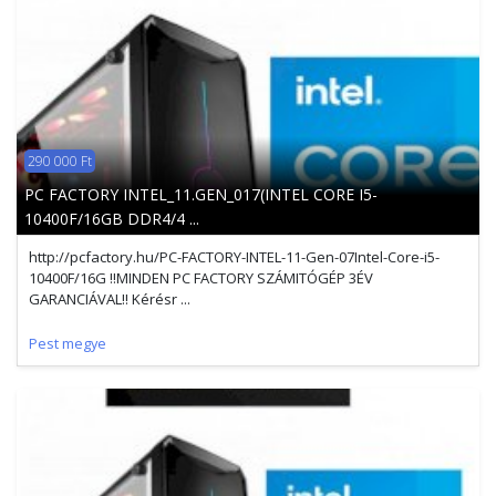
290 000 Ft
PC FACTORY INTEL_11.GEN_017(INTEL CORE I5-
10400F/16GB DDR4/4 ...
http://pcfactory.hu/PC-FACTORY-INTEL-11-Gen-07Intel-Core-i5-
10400F/16G !!MINDEN PC FACTORY SZÁMITÓGÉP 3ÉV
GARANCIÁVAL!! Kérésr ...
Pest megye