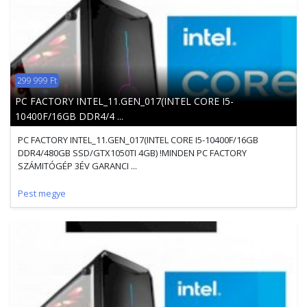
299 999 Ft
PC FACTORY INTEL_11.GEN_017(INTEL CORE I5-
10400F/16GB DDR4/4 ...
PC FACTORY INTEL_11.GEN_017(INTEL CORE I5-10400F/16GB
DDR4/480GB SSD/GTX1050TI 4GB) !MINDEN PC FACTORY
SZÁMITÓGÉP 3ÉV GARANCI ...
Pest megye