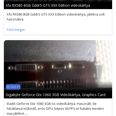
Xfx RX580 8GB Gddr5 GTS XXX Edition videokártya
Xfx RX580 8GB Gddr5 GTS XXX Edition videokártya, játékra volt
használva.
Pest megye
45 000 Ft
Gigabyte Geforce Gtx 1060 3GB Videókártya, Graphics Card
Eladó Geforce Gtx 1060 3GB-os videókártya. Használt, de
hibátlanul működő, erős GPU, képes 60 FPS-el futtatni minden
mai játékot. ...