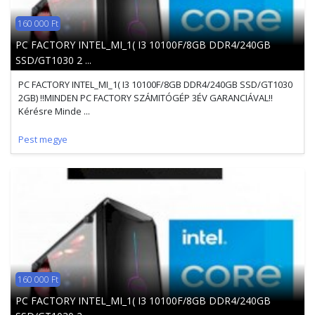
160 000 Ft
PC FACTORY INTEL_MI_1( I3 10100F/8GB DDR4/240GB
SSD/GT1030 2 ...
PC FACTORY INTEL_MI_1( I3 10100F/8GB DDR4/240GB SSD/GT1030
2GB) !!MINDEN PC FACTORY SZÁMITÓGÉP 3ÉV GARANCIÁVAL!!
Kérésre Minde ...
Pest megye
160 000 Ft
PC FACTORY INTEL_MI_1( I3 10100F/8GB DDR4/240GB