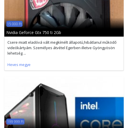
15 000 Ft
Nvidia Geforce Gtx 750 ti 2Gb
Csere miatt eladóvá vált megkímélt állapotú,hibátlanul működő
videókártyám. Személyes átvétel Egerben illetve Gyöngyösön
lehetség ...
Heves megye
199 999 Ft