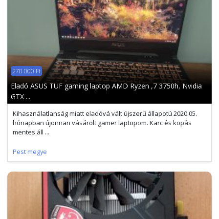
270 000 Ft
Eladó ASUS TUF gaming laptop AMD Ryzen ,7 3750h, Nvidia
GTX ...
Kihasználatlanság miatt eladóvá vált újszerű állapotú 2020.05.
hónapban újonnan vásárolt gamer laptopom. Karc és kopás
mentes áll ...
Pest megye