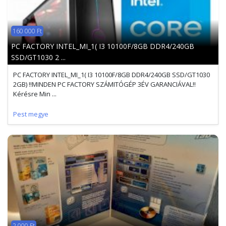
160 000 Ft
PC FACTORY INTEL_MI_1( I3 10100F/8GB DDR4/240GB
SSD/GT1030 2 ...
PC FACTORY INTEL_MI_1( I3 10100F/8GB DDR4/240GB SSD/GT1030
2GB) !!MINDEN PC FACTORY SZÁMITÓGÉP 3ÉV GARANCIÁVAL!!
Kérésre Min ...
Pest megye
2 000 Ft