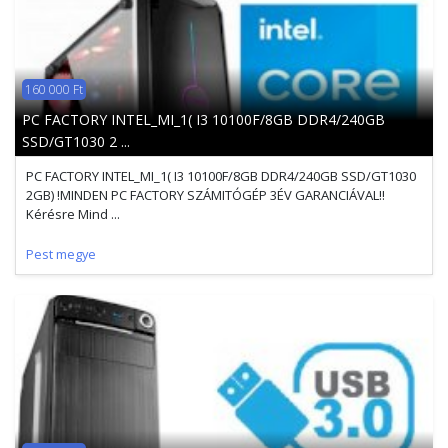
160 000 Ft
PC FACTORY INTEL_MI_1( I3 10100F/8GB DDR4/240GB
SSD/GT1030 2 ...
PC FACTORY INTEL_MI_1( I3 10100F/8GB DDR4/240GB SSD/GT1030
2GB) !MINDEN PC FACTORY SZÁMITÓGÉP 3ÉV GARANCIÁVAL!!
Kérésre Mind ...
Pest megye