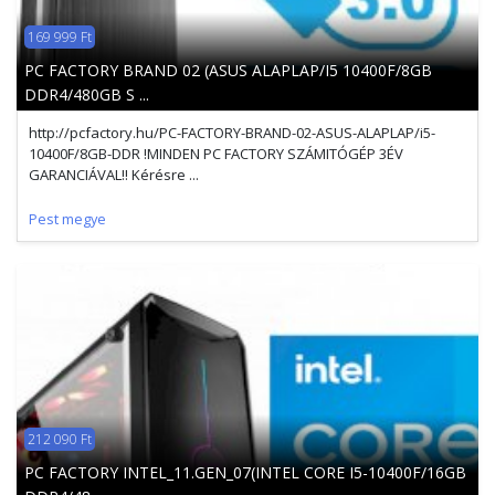
169 999 Ft
PC FACTORY BRAND 02 (ASUS ALAPLAP/I5 10400F/8GB
DDR4/480GB S ...
http://pcfactory.hu/PC-FACTORY-BRAND-02-ASUS-ALAPLAP/i5-
10400F/8GB-DDR !MINDEN PC FACTORY SZÁMITÓGÉP 3ÉV
GARANCIÁVAL!! Kérésre ...
Pest megye
212 090 Ft
PC FACTORY INTEL_11.GEN_07(INTEL CORE I5-10400F/16GB