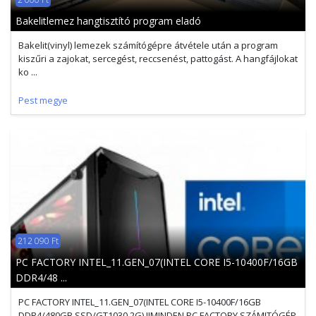
Bakelitlemez hangtisztító program eladó
Bakelit(vinyl) lemezek számítógépre átvétele után a program
kiszűri a zajokat, sercegést, reccsenést, pattogást. A hangfájlokat
ko ...
Pest megye
212 090 Ft
PC FACTORY INTEL_11.GEN_07(INTEL CORE I5-10400F/16GB
DDR4/48 ...
PC FACTORY INTEL_11.GEN_07(INTEL CORE I5-10400F/16GB
DDR4/480GB SSD/GT1030 2G) !!MINDEN PC FACTORY SZÁMITÓGÉP