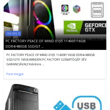
199 999 Ft
PC FACTORY PEACE OF MIND 01(I5 11400F/16GB
DDR4/480GB SSD/GT ...
PC FACTORY PEACE OF MIND 01(I5 11400F/16GB DDR4/480GB
SSD/GTX 1650) !MINDEN PC FACTORY SZÁMITÓGÉP 3ÉV
GARANCIÁVAL!! Kérésre ...
Pest megye