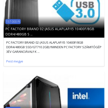
157 000 Ft
PC FACTORY BRAND 02 (ASUS ALAPLAP/I5 10400F/8GB
DDR4/480GB S ...
PC FACTORY BRAND 02 (ASUS ALAPLAP/I5 10400F/8GB
DDR4/480GB SSD/GT710 2GB) !!MINDEN PC FACTORY SZÁMITÓGÉP
3ÉV GARANCIÁVAL!! K ...
Pest megye