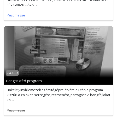
3ÉV GARANCIÁVAL ...
Pest megye
2 499 Ft
Hangtisztító program
Bakelit(vinyl) lemezek számítógépre átvétele után a program
kiszűri a zajokat, sercegést, reccsenést, pattogást. A hangfájlokat
ko ...
Pest megye