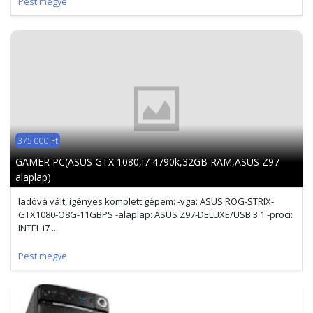
Pest megye
375 000 Ft
GAMER PC(ASUS GTX 1080,i7 4790k,32GB RAM,ASUS Z97
alaplap)
ladóvá vált, igényes komplett gépem: -vga: ASUS ROG-STRIX-
GTX1080-O8G-11GBPS -alaplap: ASUS Z97-DELUXE/USB 3.1 -proci:
INTEL i7 ...
Pest megye