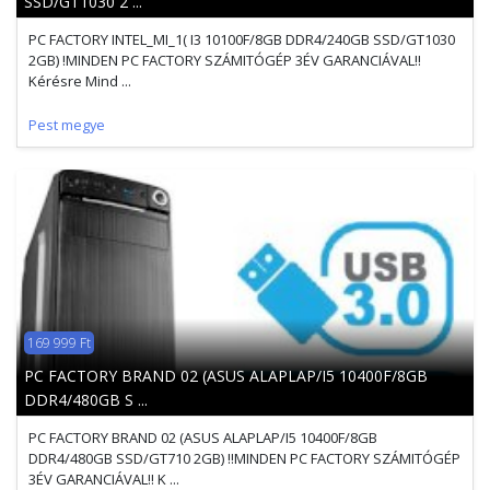
SSD/GT1030 2 ...
PC FACTORY INTEL_MI_1( I3 10100F/8GB DDR4/240GB SSD/GT1030
2GB) !MINDEN PC FACTORY SZÁMITÓGÉP 3ÉV GARANCIÁVAL!!
Kérésre Mind ...
Pest megye
169 999 Ft
PC FACTORY BRAND 02 (ASUS ALAPLAP/I5 10400F/8GB
DDR4/480GB S ...
PC FACTORY BRAND 02 (ASUS ALAPLAP/I5 10400F/8GB
DDR4/480GB SSD/GT710 2GB) !!MINDEN PC FACTORY SZÁMITÓGÉP
3ÉV GARANCIÁVAL!! K ...