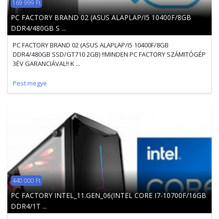
169 999 Ft
PC FACTORY BRAND 02 (ASUS ALAPLAP/I5 10400F/8GB
DDR4/480GB S ...
PC FACTORY BRAND 02 (ASUS ALAPLAP/I5 10400F/8GB
DDR4/480GB SSD/GT710 2GB) !!MINDEN PC FACTORY SZÁMITÓGÉP
3ÉV GARANCIÁVAL!! K ...
Pest megye
440 000 Ft
PC FACTORY INTEL_11.GEN_06(INTEL CORE I7-10700F/16GB
DDR4/1T ...