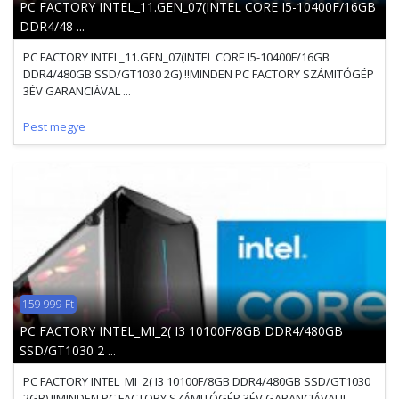
PC FACTORY INTEL_11.GEN_07(INTEL CORE I5-10400F/16GB
DDR4/48 ...
PC FACTORY INTEL_11.GEN_07(INTEL CORE I5-10400F/16GB
DDR4/480GB SSD/GT1030 2G) !!MINDEN PC FACTORY SZÁMITÓGÉP
3ÉV GARANCIÁVAL ...
Pest megye
159 999 Ft
PC FACTORY INTEL_MI_2( I3 10100F/8GB DDR4/480GB
SSD/GT1030 2 ...
PC FACTORY INTEL_MI_2( I3 10100F/8GB DDR4/480GB SSD/GT1030
2GB) !!MINDEN PC FACTORY SZÁMITÓGÉP 3ÉV GARANCIÁVAL!!